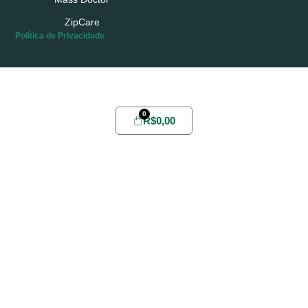
ZipCare
Política de Privacidade
Possui conta?
Login
ou
Cadastre-se
0
R$
0,00
Home
Sobre
Yabae
Evelize
Fórmula
Youlive