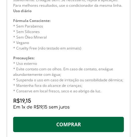
Para melhores resultados, use o condicionador da mesma linha.
Uso diário
Fórmula Consciente:
* Sem Parabenos
* Sem Silicones
* Sem Óleo Mineral
* Vegano
* Cruelty Free (não testado em animais)
Precauções:
* Uso externo
* Evite contato com os olhos. Em caso de contato, enxágue
abundantemente com água;
* Suspenda o uso em caso de irritação ou sensibilidade dérmica;
* Mantenha fora do alcance de crianças;
* Conserve em local fresco, seco e ao abrigo da luz.
R$
19,15
Em
1
x de
R$
19,15
sem juros
COMPRAR