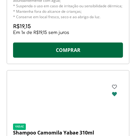
abundantemente com água;
* Suspenda o uso em caso de irritação ou sensibilidade dérmica;
* Mantenha fora do alcance de crianças;
* Conserve em local fresco, seco e ao abrigo da luz.
R$
19,15
Em
1
x de
R$
19,15
sem juros
COMPRAR
YABAE
Shampoo Camomila Yabae 310ml