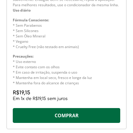
Para melhores resultados, use o condicionador da mesma linha.
Uso diário
Fórmula Consciente:
* Sem Parabenos
* Sem Silicones
* Sem Óleo Mineral
* Vegano
* Cruelty Free (não testado em animais)
Precauções:
* Uso externo
* Evite contato com os olhos
* Em caso de irritação, suspenda o uso
* Mantenha em local seco, fresco e longe da luz
* Mantenha fora do alcance de crianças
R$
19,15
Em
1
x de
R$
19,15
sem juros
COMPRAR