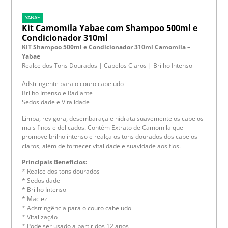
YABAE
Kit Camomila Yabae com Shampoo 500ml e
Condicionador 310ml
KIT Shampoo 500ml e Condicionador 310ml Camomila –
Yabae
Realce dos Tons Dourados | Cabelos Claros | Brilho Intenso
Adstringente para o couro cabeludo
Brilho Intenso e Radiante
Sedosidade e Vitalidade
Limpa, revigora, desembaraça e hidrata suavemente os cabelos
mais finos e delicados. Contém Extrato de Camomila que
promove brilho intenso e realça os tons dourados dos cabelos
claros, além de fornecer vitalidade e suavidade aos fios.
Principais Benefícios:
* Realce dos tons dourados
* Sedosidade
* Brilho Intenso
* Maciez
* Adstringência para o couro cabeludo
* Vitalização
* Pode ser usado a partir dos 12 anos