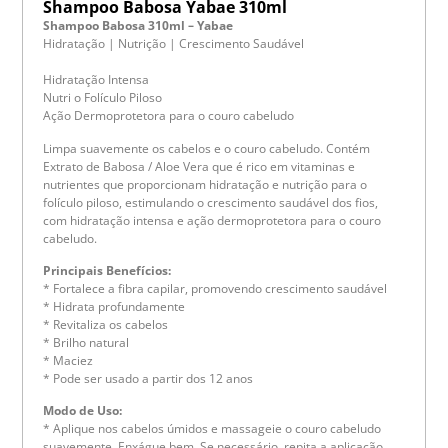
Shampoo Babosa Yabae 310ml
Shampoo Babosa 310ml – Yabae
Hidratação | Nutrição | Crescimento Saudável
Hidratação Intensa
Nutri o Folículo Piloso
Ação Dermoprotetora para o couro cabeludo
Limpa suavemente os cabelos e o couro cabeludo. Contém
Extrato de Babosa / Aloe Vera que é rico em vitaminas e
nutrientes que proporcionam hidratação e nutrição para o
folículo piloso, estimulando o crescimento saudável dos fios,
com hidratação intensa e ação dermoprotetora para o couro
cabeludo.
Principais Benefícios:
* Fortalece a fibra capilar, promovendo crescimento saudável
* Hidrata profundamente
* Revitaliza os cabelos
* Brilho natural
* Maciez
* Pode ser usado a partir dos 12 anos
Modo de Uso:
* Aplique nos cabelos úmidos e massageie o couro cabeludo
suavemente. Enxágue bem. Se necessário, repita a aplicação.