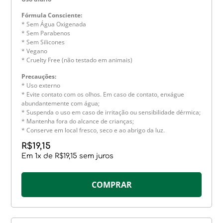
Fórmula Consciente:
* Sem Água Oxigenada
* Sem Parabenos
* Sem Silicones
* Vegano
* Cruelty Free (não testado em animais)
Precauções:
* Uso externo
* Evite contato com os olhos. Em caso de contato, enxágue
abundantemente com água;
* Suspenda o uso em caso de irritação ou sensibilidade dérmica;
* Mantenha fora do alcance de crianças;
* Conserve em local fresco, seco e ao abrigo da luz.
R$
19,15
Em
1
x de
R$
19,15
sem juros
COMPRAR