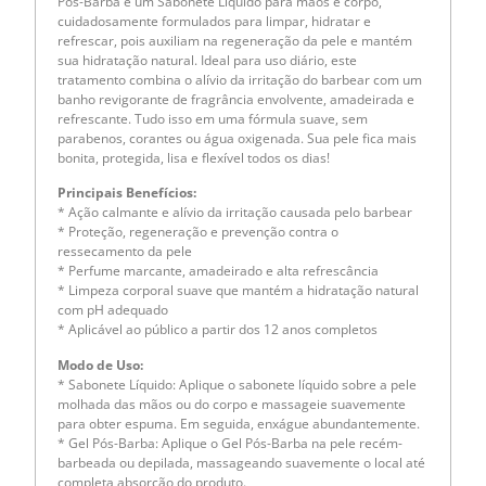
Pós-Barba e um Sabonete Líquido para mãos e corpo,
cuidadosamente formulados para limpar, hidratar e
refrescar, pois auxiliam na regeneração da pele e mantém
sua hidratação natural. Ideal para uso diário, este
tratamento combina o alívio da irritação do barbear com um
banho revigorante de fragrância envolvente, amadeirada e
refrescante. Tudo isso em uma fórmula suave, sem
parabenos, corantes ou água oxigenada. Sua pele fica mais
bonita, protegida, lisa e flexível todos os dias!
Principais Benefícios:
* Ação calmante e alívio da irritação causada pelo barbear
* Proteção, regeneração e prevenção contra o
ressecamento da pele
* Perfume marcante, amadeirado e alta refrescância
* Limpeza corporal suave que mantém a hidratação natural
com pH adequado
* Aplicável ao público a partir dos 12 anos completos
Modo de Uso:
* Sabonete Líquido: Aplique o sabonete líquido sobre a pele
molhada das mãos ou do corpo e massageie suavemente
para obter espuma. Em seguida, enxágue abundantemente.
* Gel Pós-Barba: Aplique o Gel Pós-Barba na pele recém-
barbeada ou depilada, massageando suavemente o local até
completa absorção do produto.