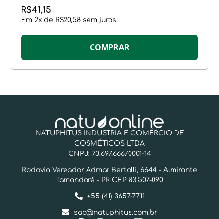
R$
41,15
Em
2
x de
R$
20,58
sem juros
COMPRAR
NATUPHITUS INDUSTRIA E COMÉRCIO DE
COSMÉTICOS LTDA
CNPJ: 73.697.666/0001-14
Rodovia Vereador Admar Bertolli, 6644 - Almirante
Tamandaré - PR CEP 83.507-090
+55 (41) 3657-7711
sac@natuphitus.com.br