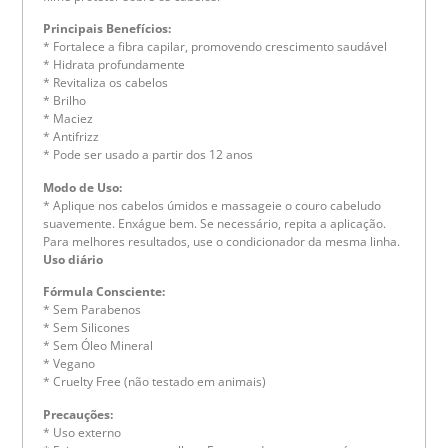
Principais Benefícios:
* Fortalece a fibra capilar, promovendo crescimento saudável
* Hidrata profundamente
* Revitaliza os cabelos
* Brilho
* Maciez
* Antifrizz
* Pode ser usado a partir dos 12 anos
Modo de Uso:
* Aplique nos cabelos úmidos e massageie o couro cabeludo
suavemente. Enxágue bem. Se necessário, repita a aplicação.
Para melhores resultados, use o condicionador da mesma linha.
Uso diário
Fórmula Consciente:
* Sem Parabenos
* Sem Silicones
* Sem Óleo Mineral
* Vegano
* Cruelty Free (não testado em animais)
Precauções:
* Uso externo