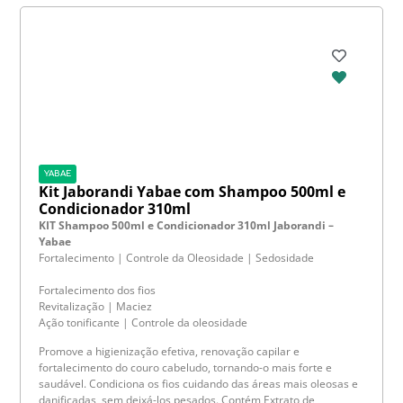
YABAE
Kit Jaborandi Yabae com Shampoo 500ml e
Condicionador 310ml
KIT Shampoo 500ml e Condicionador 310ml Jaborandi –
Yabae
Fortalecimento | Controle da Oleosidade | Sedosidade
Fortalecimento dos fios
Revitalização | Maciez
Ação tonificante | Controle da oleosidade
Promove a higienização efetiva, renovação capilar e
fortalecimento do couro cabeludo, tornando-o mais forte e
saudável. Condiciona os fios cuidando das áreas mais oleosas e
danificadas, sem deixá-los pesados. Contém Extrato de