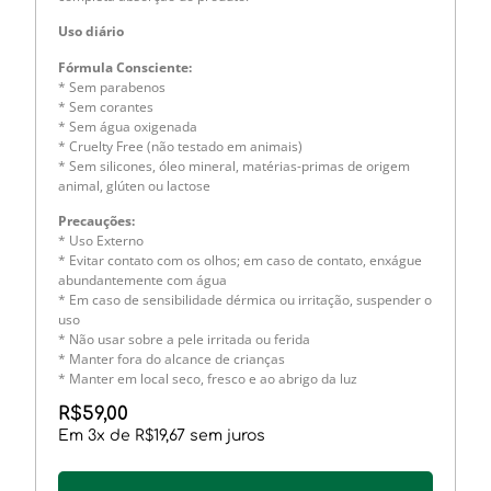
Uso diário
Fórmula Consciente:
* Sem parabenos
* Sem corantes
* Sem água oxigenada
* Cruelty Free (não testado em animais)
* Sem silicones, óleo mineral, matérias-primas de origem
animal, glúten ou lactose
Precauções:
* Uso Externo
* Evitar contato com os olhos; em caso de contato, enxágue
abundantemente com água
* Em caso de sensibilidade dérmica ou irritação, suspender o
uso
* Não usar sobre a pele irritada ou ferida
* Manter fora do alcance de crianças
* Manter em local seco, fresco e ao abrigo da luz
R$
59,00
Em
3
x de
R$
19,67
sem juros