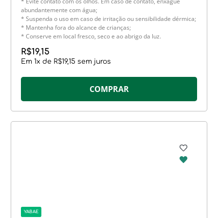
* Evite contato com os olhos. Em caso de contato, enxágue
abundantemente com água;
* Suspenda o uso em caso de irritação ou sensibilidade dérmica;
* Mantenha fora do alcance de crianças;
* Conserve em local fresco, seco e ao abrigo da luz.
R$
19,15
Em
1
x de
R$
19,15
sem juros
COMPRAR
YABAE