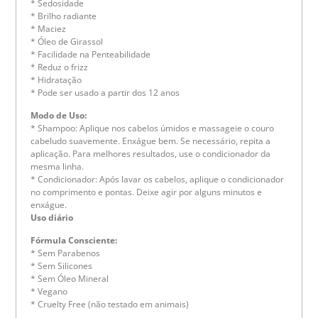
* Sedosidade
* Brilho radiante
* Maciez
* Óleo de Girassol
* Facilidade na Penteabilidade
* Reduz o frizz
* Hidratação
* Pode ser usado a partir dos 12 anos
Modo de Uso:
* Shampoo: Aplique nos cabelos úmidos e massageie o couro
cabeludo suavemente. Enxágue bem. Se necessário, repita a
aplicação. Para melhores resultados, use o condicionador da
mesma linha.
* Condicionador: Após lavar os cabelos, aplique o condicionador
no comprimento e pontas. Deixe agir por alguns minutos e
enxágue.
Uso diário
Fórmula Consciente:
* Sem Parabenos
* Sem Silicones
* Sem Óleo Mineral
* Vegano
* Cruelty Free (não testado em animais)