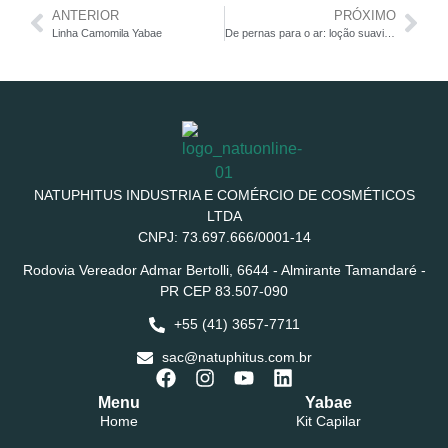
ANTERIOR
PRÓXIMO
Linha Camomila Yabae
De pernas para o ar: loção suavizante para encerrar o dia
NATUPHITUS INDUSTRIA E COMÉRCIO DE COSMÉTICOS
LTDA
CNPJ: 73.697.666/0001-14
Rodovia Vereador Admar Bertolli, 6644 - Almirante Tamandaré -
PR CEP 83.507-090
+55 (41) 3657-7711
sac@natuphitus.com.br
Menu
Yabae
Home
Kit Capilar