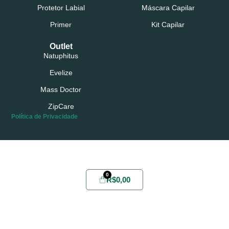
Protetor Labial
Máscara Capilar
Primer
Kit Capilar
Outlet
Natuphitus
Evelize
Mass Doctor
ZipCare
Política de Privacidade
Possui conta?
Login
ou
Cadastre-se
0
R$
0,00
Home
Sobre