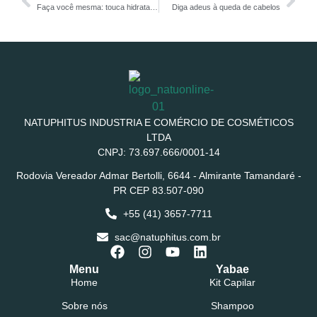
Faça você mesma: touca hidratante para os cabelos
Diga adeus à queda de cabelos
NATUPHITUS INDUSTRIA E COMÉRCIO DE COSMÉTICOS
LTDA
CNPJ: 73.697.666/0001-14
Rodovia Vereador Admar Bertolli, 6644 - Almirante Tamandaré -
PR CEP 83.507-090
+55 (41) 3657-7711
sac@natuphitus.com.br
Menu
Yabae
Home
Kit Capilar
Sobre nós
Shampoo