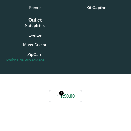
Primer
Kit Capilar
Outlet
Natuphitus
Evelize
Mass Doctor
ZipCare
Política de Privacidade
Possui conta?
Login
ou
Cadastre-se
0
R$
0,00
Home
Sobre