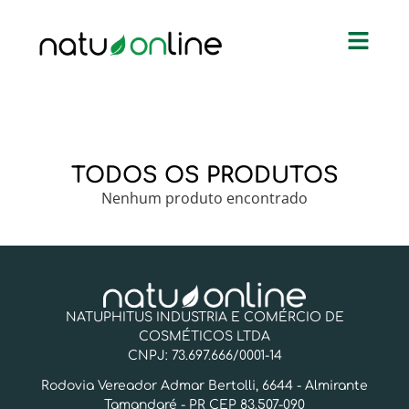
TODOS OS PRODUTOS
Nenhum produto encontrado
NATUPHITUS INDUSTRIA E COMÉRCIO DE
COSMÉTICOS LTDA
CNPJ: 73.697.666/0001-14
Rodovia Vereador Admar Bertolli, 6644 - Almirante
Tamandaré - PR CEP 83.507-090