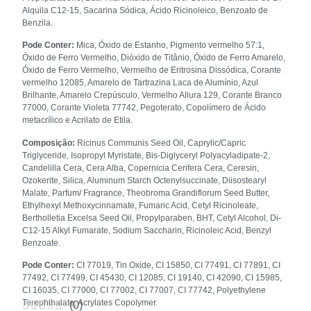
Alquila C12-15, Sacarina Sódica, Ácido Ricinoleico, Benzoato de
Benzila.
Pode Conter:
Mica, Óxido de Estanho, Pigmento vermelho 57:1,
Óxido de Ferro Vermelho, Dióxido de Titânio, Óxido de Ferro Amarelo,
Óxido de Ferro Vermelho, Vermelho de Eritrosina Dissódica, Corante
vermelho 12085, Amarelo de Tartrazina Laca de Alumínio, Azul
Brilhante, Amarelo Crepúsculo, Vermelho Allura 129, Corante Branco
77000, Corante Violeta 77742, Pegoterato, Copolímero de Ácido
metacrílico e Acrilato de Etila.
Composição:
Ricinus Communis Seed Oil, Caprylic/Capric
Triglyceride, Isopropyl Myristate, Bis-Diglyceryl Polyacyladipate-2,
Candelilla Cera, Cera Alba, Copernicia Cerifera Cera, Ceresin,
Ozokerite, Silica, Aluminum Starch Octenylsuccinate, Diisostearyl
Malate, Parfum/ Fragrance, Theobroma Grandiflorum Seed Butter,
Ethylhexyl Methoxycinnamate, Fumaric Acid, Cetyl Ricinoleate,
Bertholletia Excelsa Seed Oil, Propylparaben, BHT, Cetyl Alcohol, Di-
C12-15 Alkyl Fumarate, Sodium Saccharin, Ricinoleic Acid, Benzyl
Benzoate.
Pode Conter:
CI 77019, Tin Oxide, CI 15850, CI 77491, CI 77891, CI
77492, CI 77499, CI 45430, CI 12085, CI 19140, CI 42090, CI 15985,
CI 16035, CI 77000, CI 77002, CI 77007, CI 77742, Polyethylene
Terephthalate, Acrylates Copolymer.
(
0
)