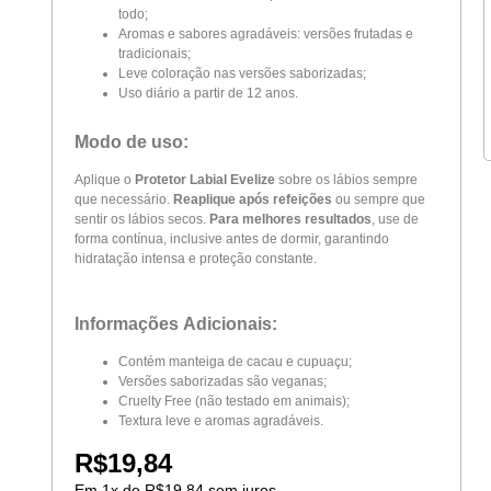
todo;
Aromas e sabores agradáveis: versões frutadas e
tradicionais;
Leve coloração nas versões saborizadas;
Uso diário a partir de 12 anos.
Modo de uso:
Aplique o
Protetor Labial Evelize
sobre os lábios sempre
que necessário.
Reaplique após refeições
ou sempre que
sentir os lábios secos.
Para melhores resultados
, use de
forma contínua, inclusive antes de dormir, garantindo
hidratação intensa e proteção constante.
Informações Adicionais:
Contém manteiga de cacau e cupuaçu;
Versões saborizadas são veganas;
Cruelty Free (não testado em animais);
Textura leve e aromas agradáveis.
R$
19,84
Em
1
x de
R$
19,84
sem juros