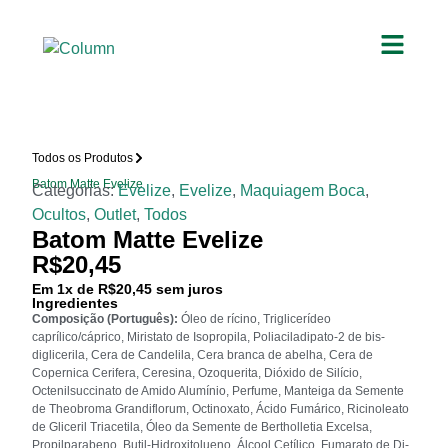
Todos os Produtos
Batom Matte Evelize
Categorias:
Evelize
,
Evelize
,
Maquiagem Boca
,
Ocultos
,
Outlet
,
Todos
Batom Matte Evelize
R$
20,45
Em
1
x de
R$
20,45
sem juros
Ingredientes
Composição (Português):
Óleo de rícino, Triglicerídeo
caprílico/cáprico, Miristato de Isopropila, Poliaciladipato-2 de bis-
diglicerila, Cera de Candelila, Cera branca de abelha, Cera de
Copernica Cerifera, Ceresina, Ozoquerita, Dióxido de Silício,
Octenilsuccinato de Amido Alumínio, Perfume, Manteiga da Semente
de Theobroma Grandiflorum, Octinoxato, Ácido Fumárico, Ricinoleato
de Gliceril Triacetila, Óleo da Semente de Bertholletia Excelsa,
Propilparabeno, Butil-Hidroxitolueno, Álcool Cetílico, Fumarato de Di-