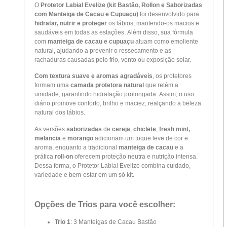
O
Protetor Labial Evelize (kit Bastão, Rollon e Saborizadas
com Manteiga de Cacau e Cupuaçu)
foi desenvolvido para
hidratar, nutrir e proteger
os lábios, mantendo-os macios e
saudáveis em todas as estações. Além disso, sua fórmula
com
manteiga de cacau e cupuaçu
atuam como emoliente
natural, ajudando a prevenir o ressecamento e as
rachaduras causadas pelo frio, vento ou exposição solar.
Com textura suave e aromas agradáveis
, os protetores
formam uma
camada protetora natural
que retém a
umidade, garantindo hidratação prolongada. Assim, o uso
diário promove conforto, brilho e maciez, realçando a beleza
natural dos lábios.
As versões
saborizadas
de
cereja
,
chiclete
,
fresh mint,
melancia
e
morango
adicionam um toque leve de cor e
aroma, enquanto a tradicional
manteiga de cacau
e a
prática
roll-on
oferecem proteção neutra e nutrição intensa.
Dessa forma, o Protetor Labial Evelize combina cuidado,
variedade e bem-estar em um só kit.
Opções de Trios para você escolher:
Trio 1
: 3 Manteigas de Cacau Bastão