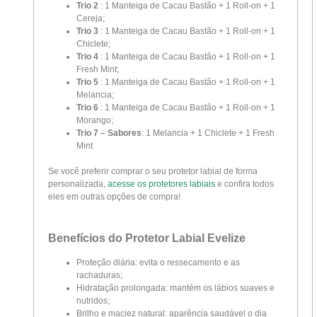
Trio 2
: 1 Manteiga de Cacau Bastão + 1 Roll-on + 1
Cereja;
Trio 3
: 1 Manteiga de Cacau Bastão + 1 Roll-on + 1
Chiclete;
Trio 4
: 1 Manteiga de Cacau Bastão + 1 Roll-on + 1
Fresh Mint;
Trio 5
: 1 Manteiga de Cacau Bastão + 1 Roll-on + 1
Melancia;
Trio 6
: 1 Manteiga de Cacau Bastão + 1 Roll-on + 1
Morango;
Trio 7 – Sabores
: 1 Melancia + 1 Chiclete + 1 Fresh
Mint
Se você preferir comprar o seu protetor labial de forma
personalizada,
acesse os protetores labiais
e confira todos
eles em outras opções de compra!
Benefícios do Protetor Labial Evelize
Proteção diária: evita o ressecamento e as
rachaduras;
Hidratação prolongada: mantém os lábios suaves e
nutridos;
Brilho e maciez natural: aparência saudável o dia