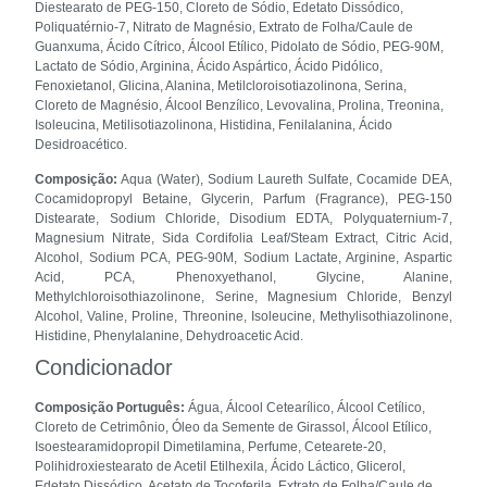
Diestearato de PEG-150, Cloreto de Sódio, Edetato Dissódico,
Poliquatérnio-7, Nitrato de Magnésio, Extrato de Folha/Caule de
Guanxuma, Ácido Cítrico, Álcool Etílico, Pidolato de Sódio, PEG-90M,
Lactato de Sódio, Arginina, Ácido Aspártico, Ácido Pidólico,
Fenoxietanol, Glicina, Alanina, Metilcloroisotiazolinona, Serina,
Cloreto de Magnésio, Álcool Benzílico, Levovalina, Prolina, Treonina,
Isoleucina, Metilisotiazolinona, Histidina, Fenilalanina, Ácido
Desidroacético.
Composição:
Aqua (Water), Sodium Laureth Sulfate, Cocamide DEA,
Cocamidopropyl Betaine, Glycerin, Parfum (Fragrance), PEG-150
Distearate, Sodium Chloride, Disodium EDTA, Polyquaternium-7,
Magnesium Nitrate, Sida Cordifolia Leaf/Steam Extract, Citric Acid,
Alcohol, Sodium PCA, PEG-90M, Sodium Lactate, Arginine, Aspartic
Acid, PCA, Phenoxyethanol, Glycine, Alanine,
Methylchloroisothiazolinone, Serine, Magnesium Chloride, Benzyl
Alcohol, Valine, Proline, Threonine, Isoleucine, Methylisothiazolinone,
Histidine, Phenylalanine, Dehydroacetic Acid.
Condicionador
Composição Português:
Água, Álcool Cetearílico, Álcool Cetílico,
Cloreto de Cetrimônio, Óleo da Semente de Girassol, Álcool Etílico,
Isoestearamidopropil Dimetilamina, Perfume, Cetearete-20,
Polihidroxiestearato de Acetil Etilhexila, Ácido Láctico, Glicerol,
Edetato Dissódico, Acetato de Tocoferila, Extrato de Folha/Caule de