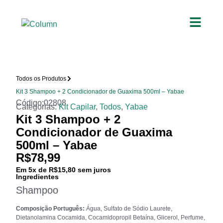
Todos os Produtos
Kit 3 Shampoo + 2 Condicionador de Guaxima 500ml – Yabae
Código:02808
Categorias:
Kit Capilar
,
Todos
,
Yabae
Kit 3 Shampoo + 2
Condicionador de Guaxima
500ml – Yabae
R$
78,99
Em
5
x de
R$
15,80
sem juros
Ingredientes
Shampoo
Composição Português:
Água, Sulfato de Sódio Laurete,
Dietanolamina Cocamida, Cocamidopropil Betaína, Glicerol, Perfume,