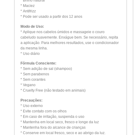
* Brilho natural
* Maciez
* Antifrizz
* Pode ser usado a partir dos 12 anos
Modo de Uso:
* Aplique nos cabelos úmidos e massageie o couro
cabeludo suavemente. Enxágue bem. Se necessário, repita
a aplicação. Para melhores resultados, use o condicionador
da mesma linha.
* Uso diário
Fórmula Consciente:
* Sem adição de sal (shampoo)
* Sem parabenos
* Sem corantes
* Vegano
* Cruelty Free (não testado em animais)
Precauções:
* Uso externo
* Evite contato com os olhos
* Em caso de irritação, suspenda o uso
* Mantenha em local seco, fresco e longe da luz
* Mantenha fora do alcance de crianças
* Conserve em local fresco, seco e ao abrigo da luz.