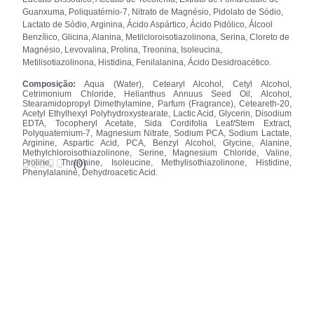
Guanxuma, Poliquatérnio-7, Nitrato de Magnésio, Pidolato de Sódio,
Lactato de Sódio, Arginina, Ácido Aspártico, Ácido Pidólico, Álcool
Benzílico, Glicina, Alanina, Metilcloroisotiazolinona, Serina, Cloreto de
Magnésio, Levovalina, Prolina, Treonina, Isoleucina,
Metilisotiazolinona, Histidina, Fenilalanina, Ácido Desidroacético.
Composição:
Aqua (Water), Cetearyl Alcohol, Cetyl Alcohol,
Cetrimonium Chloride, Helianthus Annuus Seed Oil, Alcohol,
Stearamidopropyl Dimethylamine, Parfum (Fragrance), Ceteareth-20,
Acetyl Ethylhexyl Polyhydroxystearate, Lactic Acid, Glycerin, Disodium
EDTA, Tocopheryl Acetate, Sida Cordifolia Leaf/Stem Extract,
Polyquaternium-7, Magnesium Nitrate, Sodium PCA, Sodium Lactate,
Arginine, Aspartic Acid, PCA, Benzyl Alcohol, Glycine, Alanine,
Methylchloroisothiazolinone, Serine, Magnesium Chloride, Valine,
Proline, Threonine, Isoleucine, Methylisothiazolinone, Histidine,
(
0
)
Phenylalanine, Dehydroacetic Acid.