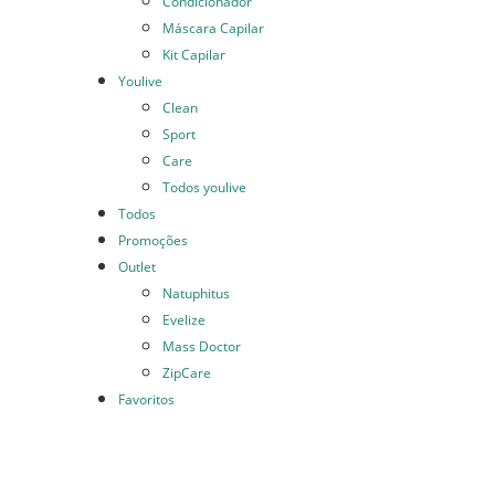
Condicionador
Máscara Capilar
Kit Capilar
Youlive
Clean
Sport
Care
Todos youlive
Todos
Promoções
Outlet
Natuphitus
Evelize
Mass Doctor
ZipCare
Favoritos