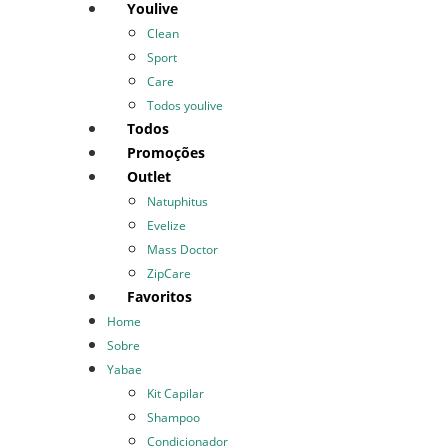
Youlive
Clean
Sport
Care
Todos youlive
Todos
Promoções
Outlet
Natuphitus
Evelize
Mass Doctor
ZipCare
Favoritos
Home
Sobre
Yabae
Kit Capilar
Shampoo
Condicionador