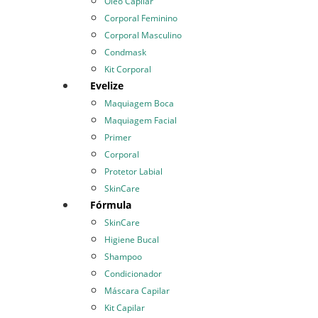
Óleo Capilar
Corporal Feminino
Corporal Masculino
Condmask
Kit Corporal
Evelize
Maquiagem Boca
Maquiagem Facial
Primer
Corporal
Protetor Labial
SkinCare
Fórmula
SkinCare
Higiene Bucal
Shampoo
Condicionador
Máscara Capilar
Kit Capilar