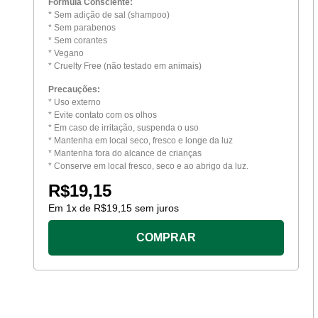
Fórmula Consciente:
* Sem adição de sal (shampoo)
* Sem parabenos
* Sem corantes
* Vegano
* Cruelty Free (não testado em animais)
Precauções:
* Uso externo
* Evite contato com os olhos
* Em caso de irritação, suspenda o uso
* Mantenha em local seco, fresco e longe da luz
* Mantenha fora do alcance de crianças
* Conserve em local fresco, seco e ao abrigo da luz.
R$
19,15
Em
1
x de
R$
19,15
sem juros
COMPRAR