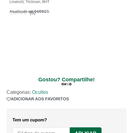
Linalool), Triclosan, BHT.
Atualizado em 04/09/23.
(
0
)
Gostou? Compartilhe!
Categorias:
Ocultos
ADICIONAR AOS FAVORITOS
ADICIONADO AOS FAVORITOS
Tem um cupom?