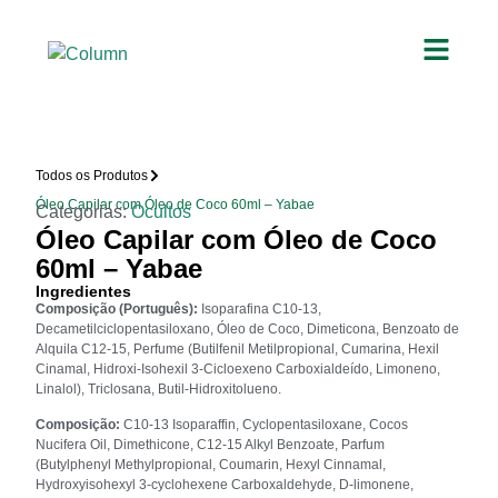
Todos os Produtos
Óleo Capilar com Óleo de Coco 60ml – Yabae
Categorias:
Ocultos
Óleo Capilar com Óleo de Coco
60ml – Yabae
Ingredientes
Composição (Português):
Isoparafina C10-13,
Decametilciclopentasiloxano, Óleo de Coco, Dimeticona, Benzoato de
Alquila C12-15, Perfume (Butilfenil Metilpropional, Cumarina, Hexil
Cinamal, Hidroxi-Isohexil 3-Cicloexeno Carboxialdeído, Limoneno,
Linalol), Triclosana, Butil-Hidroxitolueno.
Composição:
C10-13 Isoparaffin, Cyclopentasiloxane, Cocos
Nucifera Oil, Dimethicone, C12-15 Alkyl Benzoate, Parfum
(Butylphenyl Methylpropional, Coumarin, Hexyl Cinnamal,
Hydroxyisohexyl 3-cyclohexene Carboxaldehyde, D-limonene,