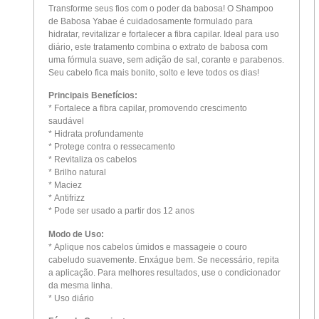
Transforme seus fios com o poder da babosa! O Shampoo
de Babosa Yabae é cuidadosamente formulado para
hidratar, revitalizar e fortalecer a fibra capilar. Ideal para uso
diário, este tratamento combina o extrato de babosa com
uma fórmula suave, sem adição de sal, corante e parabenos.
Seu cabelo fica mais bonito, solto e leve todos os dias!
Principais Benefícios:
* Fortalece a fibra capilar, promovendo crescimento
saudável
* Hidrata profundamente
* Protege contra o ressecamento
* Revitaliza os cabelos
* Brilho natural
* Maciez
* Antifrizz
* Pode ser usado a partir dos 12 anos
Modo de Uso:
* Aplique nos cabelos úmidos e massageie o couro
cabeludo suavemente. Enxágue bem. Se necessário, repita
a aplicação. Para melhores resultados, use o condicionador
da mesma linha.
* Uso diário