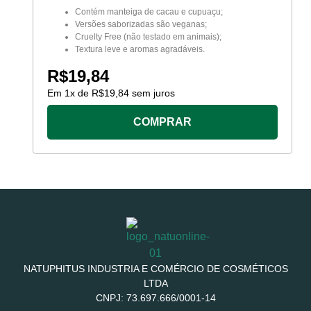
Contém manteiga de cacau e cupuaçu;
Versões saborizadas são veganas;
Cruelty Free (não testado em animais);
Textura leve e aromas agradáveis.
R$
19,84
Em
1
x de
R$
19,84
sem juros
COMPRAR
NATUPHITUS INDUSTRIA E COMÉRCIO DE COSMÉTICOS
LTDA
CNPJ: 73.697.666/0001-14