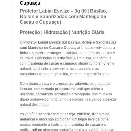
Cupuaçu
Protetor Labial Evelize – 3g (Kit Bastão,
Rollon e Saborizadas com Manteiga de
Cacau e Cupuaçu)
Proteção | Hidratação | Nutrição Diária
O
Protetor Labial Evelize (kit Bastão, Rollon e Saborizadas
com Manteiga de Cacau e Cupuaçu)
foi desenvolvido para
hidratar, nutrir e proteger
os lábios, mantendo-os macios e
saudáveis em todas as estações. Além disso, sua fórmula
com
manteiga de cacau e cupuaçu
atuam como emoliente
natural, ajudando a prevenir o ressecamento e as
rachaduras causadas pelo frio, vento ou exposição solar.
Com textura suave e aromas agradáveis
, os protetores
formam uma
camada protetora natural
que retém a
umidade, garantindo hidratação prolongada. Assim, o uso
diário promove conforto, brilho e maciez, realçando a beleza
natural dos lábios.
As versões
saborizadas
de
cereja
,
chiclete
,
fresh mint,
melancia
e
morango
adicionam um toque leve de cor e
aroma, enquanto a tradicional
manteiga de cacau
e a
prática
roll-on
oferecem proteção neutra e nutrição intensa.