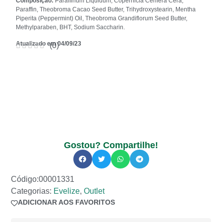
Composição:
Paraffinum Liquidum, Copernicia Cerifera Cera,
Paraffin, Theobroma Cacao Seed Butter, Trihydroxystearin, Mentha
Piperita (Peppermint) Oil, Theobroma Grandiflorum Seed Butter,
Methylparaben, BHT, Sodium Saccharin.
Atualizado em 04/09/23
(
0
)
Gostou? Compartilhe!
Código:00001331
Categorias:
Evelize
,
Outlet
ADICIONAR AOS FAVORITOS
ADICIONADO AOS FAVORITOS