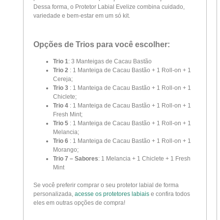
Dessa forma, o Protetor Labial Evelize combina cuidado,
variedade e bem-estar em um só kit.
Opções de Trios para você escolher:
Trio 1
: 3 Manteigas de Cacau Bastão
Trio 2
: 1 Manteiga de Cacau Bastão + 1 Roll-on + 1
Cereja;
Trio 3
: 1 Manteiga de Cacau Bastão + 1 Roll-on + 1
Chiclete;
Trio 4
: 1 Manteiga de Cacau Bastão + 1 Roll-on + 1
Fresh Mint;
Trio 5
: 1 Manteiga de Cacau Bastão + 1 Roll-on + 1
Melancia;
Trio 6
: 1 Manteiga de Cacau Bastão + 1 Roll-on + 1
Morango;
Trio 7 – Sabores
: 1 Melancia + 1 Chiclete + 1 Fresh
Mint
Se você preferir comprar o seu protetor labial de forma
personalizada,
acesse os protetores labiais
e confira todos
eles em outras opções de compra!