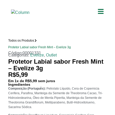
Todos os Produtos
Protetor Labial sabor Fresh Mint – Evelize 3g
Código:00001331
Categorias:
Evelize
,
Outlet
Protetor Labial sabor Fresh Mint
– Evelize 3g
R$
5,99
Em
1
x de
R$
5,99
sem juros
Ingredientes
Composição (Português):
Petrolato Líquido, Cera de Copernicia
Cerifera, Parafina, Manteiga da Semente de Theobroma Cacao, Tri-
Hidroxiestearina, Óleo de Menta Piperita, Manteiga da Semente de
Theobroma Grandiflorum, Metilparabeno, Butil-Hidroxitolueno,
Sacarina Sódica.