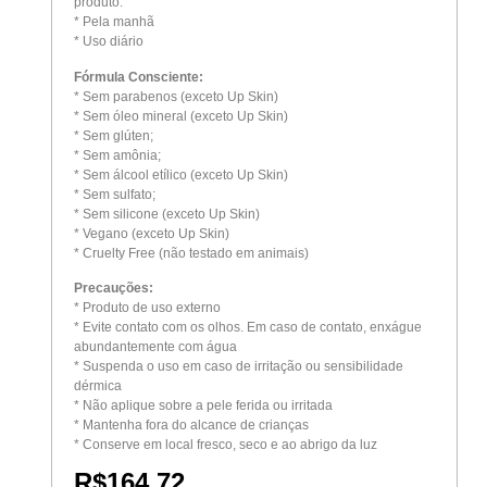
produto.
* Pela manhã
* Uso diário
Fórmula Consciente:
* Sem parabenos (exceto Up Skin)
* Sem óleo mineral (exceto Up Skin)
* Sem glúten;
* Sem amônia;
* Sem álcool etílico (exceto Up Skin)
* Sem sulfato;
* Sem silicone (exceto Up Skin)
* Vegano (exceto Up Skin)
* Cruelty Free (não testado em animais)
Precauções:
* Produto de uso externo
* Evite contato com os olhos. Em caso de contato, enxágue
abundantemente com água
* Suspenda o uso em caso de irritação ou sensibilidade
dérmica
* Não aplique sobre a pele ferida ou irritada
* Mantenha fora do alcance de crianças
* Conserve em local fresco, seco e ao abrigo da luz
R$
164,72