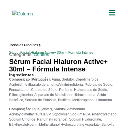
Todos os Produtos
Sérum Facial Hialuron Active+ 30ml – Fórmula Intense
Categorias:
Ocultos
Sérum Facial Hialuron Active+
30ml – Fórmula Intense
Ingredientes
Composição (Português):
Água, Sorbitol, Copolímero de
Acriloildimetiltaurato de amônio/Vinilpirrolidona, Pidolato de Sódio,
Fenoxietanol, Cloreto de Sódio, Perfume, Hialuronato de Sódio,
Etilexilglicerina, Aspartato de Metilsilanol Hidroxiprolina, Ácido
Salicílico, Sorbato de Potássio, Butilfenil Metilpropional, Limoneno.
Composição:
Aqua (Water), Sorbitol, Ammonium
Acryloyldimethyltaurate/VP Copolymer, Sodium PCA, Phenoxyethanol,
Sodium Chloride, Parfum (Fragrance), Sodium Hyaluronate,
Ethylhexylglycerin, Methylsilanol Hydroxyproline Aspartate, Salicylic