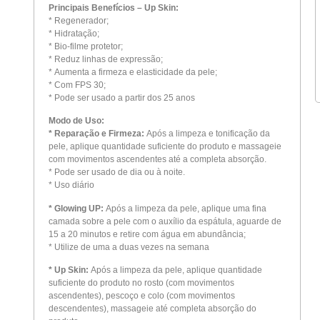
Principais Benefícios – Up Skin:
* Regenerador;
* Hidratação;
* Bio-filme protetor;
* Reduz linhas de expressão;
* Aumenta a firmeza e elasticidade da pele;
* Com FPS 30;
* Pode ser usado a partir dos 25 anos
Modo de Uso:
* Reparação e Firmeza:
Após a limpeza e tonificação da
pele, aplique quantidade suficiente do produto e massageie
com movimentos ascendentes até a completa absorção.
* Pode ser usado de dia ou à noite.
* Uso diário
* Glowing UP:
Após a limpeza da pele, aplique uma fina
camada sobre a pele com o auxílio da espátula, aguarde de
15 a 20 minutos e retire com água em abundância;
* Utilize de uma a duas vezes na semana
* Up Skin:
Após a limpeza da pele, aplique quantidade
suficiente do produto no rosto (com movimentos
ascendentes), pescoço e colo (com movimentos
descendentes), massageie até completa absorção do