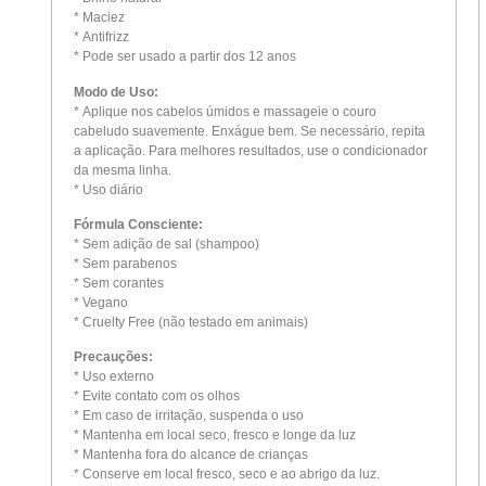
* Maciez
* Antifrizz
* Pode ser usado a partir dos 12 anos
Modo de Uso:
* Aplique nos cabelos úmidos e massageie o couro
cabeludo suavemente. Enxágue bem. Se necessário, repita
a aplicação. Para melhores resultados, use o condicionador
da mesma linha.
* Uso diário
Fórmula Consciente:
* Sem adição de sal (shampoo)
* Sem parabenos
* Sem corantes
* Vegano
* Cruelty Free (não testado em animais)
Precauções:
* Uso externo
* Evite contato com os olhos
* Em caso de irritação, suspenda o uso
* Mantenha em local seco, fresco e longe da luz
* Mantenha fora do alcance de crianças
* Conserve em local fresco, seco e ao abrigo da luz.