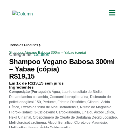
Todos os Produtos
Shampoo Vegano Babosa 300ml – Yabae (cópia)
Categorias:
Ocultos
Shampoo Vegano Babosa 300ml
– Yabae (cópia)
R$
19,15
Em
1
x de
R$
19,15
sem juros
Ingredientes
Composição (Português):
Água, Lauriletersulfato de Sódio,
Dietanolamina cocamida, Cocoamidopropilbetaína, Distearato de
polietilenoglicol-150, Perfume, Edetato Dissódico, Glicerol, Ácido
Cítrico, Extrato da folha de Aloe Barbadensis, Nitrato de Magnésio,
Hidroxi-Isohexil 3-Cicloexeno Carboxialdeído, Linalol, Álcool Etílico,
Hexil Cinamal, Crospolímero de Oleato de Sorbitana Decilglucosídeo,
Metilcloroisotiazolinona, Álcool Benzílico, Cloreto de Magnésio,
Metilisotiazolinona, Ácido Deidroacético.