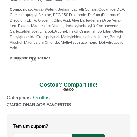
Composição:
Aqua (Water), Sodium Laureth Sulfate, Cocamide DEA,
Cocamidopropyl Betaine, PEG-150 Distearate, Parfum (Fragrance),
Disodium EDTA, Glycerin, Citric Acid, Aloe Barbadensis (Aloe Vera)
Leaf Extract, Magnesium Nitrate, Hydroxyisohexyl 3-Cyclohexene
Carboxaldehyde, Linalool, Alcohol, Hexyl Cinnamal, Sorbitan Oleate
Decylglucoside Crosspolymer, Methylchloroisothiazolinone, Benzyl
Alcohol, Magnesium Chloride, Methylisothiazolinone, Dehydroacetic
Acid.
Atualizado em 04/09/23
(
0
)
Gostou? Compartilhe!
Categorias:
Ocultos
ADICIONAR AOS FAVORITOS
ADICIONADO AOS FAVORITOS
Tem um cupom?