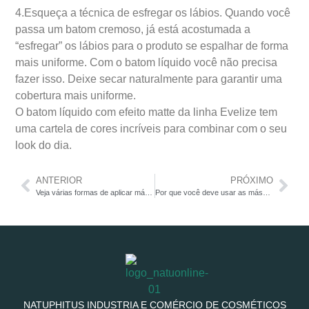
4.Esqueça a técnica de esfregar os lábios. Quando você
passa um batom cremoso, já está acostumada a
“esfregar” os lábios para o produto se espalhar de forma
mais uniforme. Com o batom líquido você não precisa
fazer isso. Deixe secar naturalmente para garantir uma
cobertura mais uniforme.
O batom líquido com efeito matte da linha Evelize tem
uma cartela de cores incríveis para combinar com o seu
look do dia.
ANTERIOR
PRÓXIMO
Veja várias formas de aplicar máscara para cílios
Por que você deve usar as máscaras capilares regularmente?
NATUPHITUS INDUSTRIA E COMÉRCIO DE COSMÉTICOS