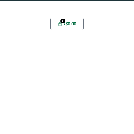
Possui conta?
Login
ou
Cadastre-se
0
R$
0,00
Home
Sobre
Yabae
Evelize
Fórmula
Youlive
Todos
Promoções