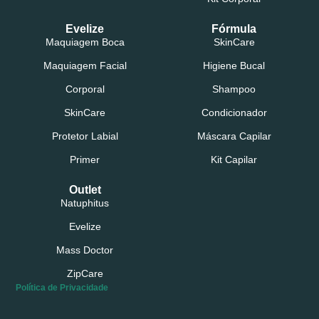
Evelize
Fórmula
Maquiagem Boca
SkinCare
Maquiagem Facial
Higiene Bucal
Corporal
Shampoo
SkinCare
Condicionador
Protetor Labial
Máscara Capilar
Primer
Kit Capilar
Outlet
Natuphitus
Evelize
Mass Doctor
ZipCare
Política de Privacidade