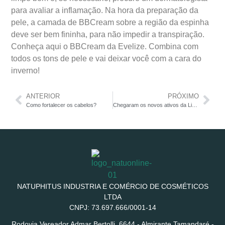
para avaliar a inflamação. Na hora da preparação da
pele, a camada de BBCream sobre a região da espinha
deve ser bem fininha, para não impedir a transpiração.
Conheça aqui o BBCream da Evelize. Combina com
todos os tons de pele e vai deixar você com a cara do
inverno!
ANTERIOR
PRÓXIMO
Como fortalecer os cabelos?
Chegaram os novos ativos da Linha Yabae, e com roupinha nova!
NATUPHITUS INDUSTRIA E COMÉRCIO DE COSMÉTICOS
LTDA
CNPJ: 73.697.666/0001-14
Rodovia Vereador Admar Bertolli, 6644 - Almirante Tamandaré -