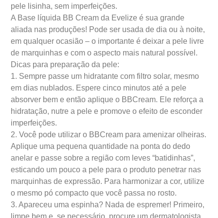
pele lisinha, sem imperfeições.
A Base líquida BB Cream da Evelize é sua grande
aliada nas produções! Pode ser usada de dia ou à noite,
em qualquer ocasião – o importante é deixar a pele livre
de marquinhas e com o aspecto mais natural possível.
Dicas para preparação da pele:
1. Sempre passe um hidratante com filtro solar, mesmo
em dias nublados. Espere cinco minutos até a pele
absorver bem e então aplique o BBCream. Ele reforça a
hidratação, nutre a pele e promove o efeito de esconder
imperfeições.
2. Você pode utilizar o BBCream para amenizar olheiras.
Aplique uma pequena quantidade na ponta do dedo
anelar e passe sobre a região com leves “batidinhas”,
esticando um pouco a pele para o produto penetrar nas
marquinhas de expressão. Para harmonizar a cor, utilize
o mesmo pó compacto que você passa no rosto.
3. Apareceu uma espinha? Nada de espremer! Primeiro,
limpe bem e, se necessário, procure um dermatologista