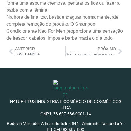
forme uma espuma cremosa, pentear os fios ou fazer a
barba com a lâmina.
Na hora de finalizar, basta enxaguar normalmente, até
completa remoção do produto. O Shampoo
Condicionante Neo For Men proporciona uma sensação
de frescor, cabelos limpos e barba macia o dia todo.
ANTERIOR
PRÓXIMO
TONS DA MODA
3 dicas para usar a máscara para cílios
NATUPHITUS INDUSTRIA E COMÉRCIO DE COSMÉTICOS
LTDA
CNPJ: 73.697.666/0001-14
Rodovia Vereador Admar Bertolli, 6644 - Almirante Tamandaré -
PR CEP 83.507-090