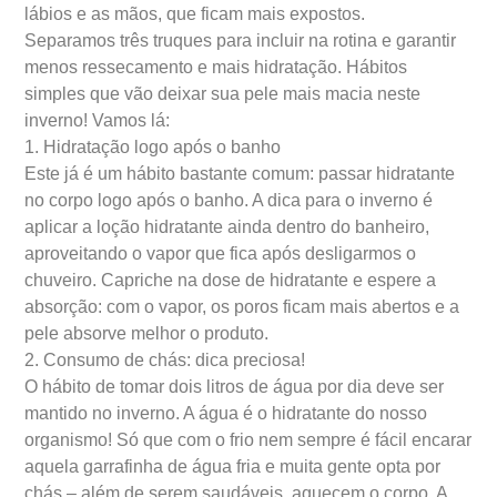
lábios e as mãos, que ficam mais expostos.
Separamos três truques para incluir na rotina e garantir
menos ressecamento e mais hidratação. Hábitos
simples que vão deixar sua pele mais macia neste
inverno! Vamos lá:
1. Hidratação logo após o banho
Este já é um hábito bastante comum: passar hidratante
no corpo logo após o banho. A dica para o inverno é
aplicar a loção hidratante ainda dentro do banheiro,
aproveitando o vapor que fica após desligarmos o
chuveiro. Capriche na dose de hidratante e espere a
absorção: com o vapor, os poros ficam mais abertos e a
pele absorve melhor o produto.
2. Consumo de chás: dica preciosa!
O hábito de tomar dois litros de água por dia deve ser
mantido no inverno. A água é o hidratante do nosso
organismo! Só que com o frio nem sempre é fácil encarar
aquela garrafinha de água fria e muita gente opta por
chás – além de serem saudáveis, aquecem o corpo. A