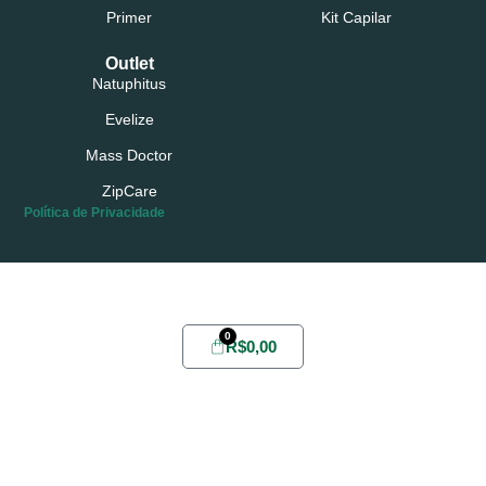
Primer
Kit Capilar
Outlet
Natuphitus
Evelize
Mass Doctor
ZipCare
Política de Privacidade
Possui conta?
Login
ou
Cadastre-se
0
R$
0,00
Home
Sobre