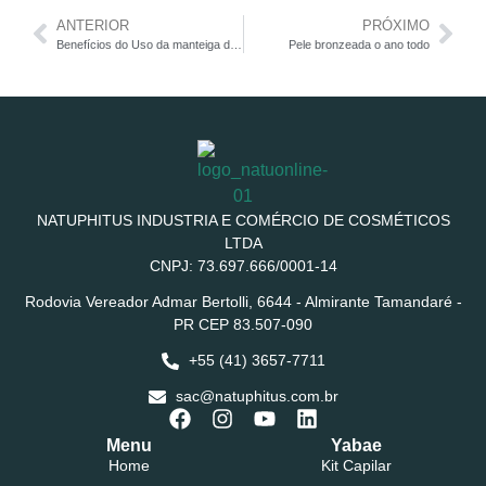
ANTERIOR
PRÓXIMO
Benefícios do Uso da manteiga de cacau nos lábios
Pele bronzeada o ano todo
NATUPHITUS INDUSTRIA E COMÉRCIO DE COSMÉTICOS
LTDA
CNPJ: 73.697.666/0001-14
Rodovia Vereador Admar Bertolli, 6644 - Almirante Tamandaré -
PR CEP 83.507-090
+55 (41) 3657-7711
sac@natuphitus.com.br
Menu
Yabae
Home
Kit Capilar