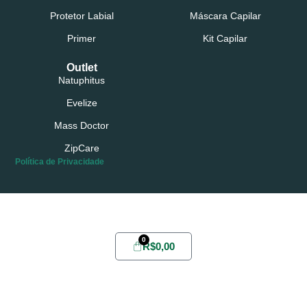
Protetor Labial
Máscara Capilar
Primer
Kit Capilar
Outlet
Natuphitus
Evelize
Mass Doctor
ZipCare
Política de Privacidade
Possui conta?
Login
ou
Cadastre-se
0
R$
0,00
Home