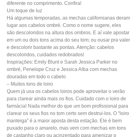
diferente no comprimento. Confira!
Um toque de luz
Há algumas temporadas, as mechas californianas deram
lugar aos cabelos ombré. Como o nome sugere, eles
são descoloridos na altura dos ombros. E aí vale apostar
em um ou dois tons acima do seu tom; ou ousar pra valer
e descolorir bastante as pontas. Atenção: cabelos
descoloridos, cuidados redobrados!
Inspirações: Emily Blunt e Sarah Jessica Parker no
ombré, Penelope Cruz e Jessica Alba com mechas
douradas em todo o cabelo
– Muitos tons de loiro
Quem já usa os cabelos loiros pode aproveitar o verão
para clarear ainda mais os fios. Cuidado com o loiro de
farmácia! Nada melhor do que um bom profissional para
clarear os seus fios no tom certo sem destrui-los. O “loiro
manteiga” é a maior aposta desta estação. Ele é bem
puxado para o amarelo, mas vem com mechas em tons
de castanho claro ou acinzentado para amenizar o