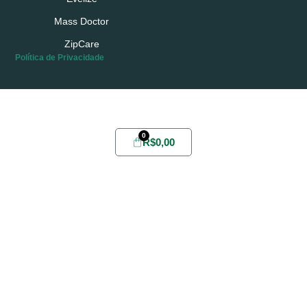
Mass Doctor
ZipCare
Política de Privacidade
Possui conta?
Login
ou
Cadastre-se
0
R$
0,00
Home
Sobre
Yabae
Evelize
Fórmula