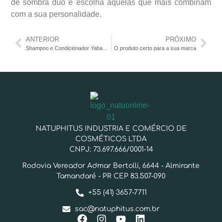
de sombra duo e escolha aquelas que mais combinam
com a sua personalidade.
ANTERIOR
PRÓXIMO
Shampoo e Condicionador Yabae Guanxuma
O produto certo para a sua marca
NATUPHITUS INDUSTRIA E COMÉRCIO DE
COSMÉTICOS LTDA
CNPJ: 73.697.666/0001-14
Rodovia Vereador Admar Bertolli, 6644 - Almirante
Tamandaré - PR CEP 83.507-090
+55 (41) 3657-7711
sac@natuphitus.com.br