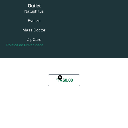
Outlet
Natuphitus
Evelize
Mass Doctor
ZipCare
Política de Privacidade
Possui conta?
Login
ou
Cadastre-se
0
R$
0,00
Home
Sobre
Yabae