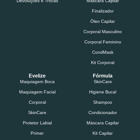
Devoluções e Trocas
Máscara Capilar
Finalizador
Óleo Capilar
Corporal Masculino
Corporal Feminino
CondMask
Kit Corporal
Evelize
Fórmula
Maquiagem Boca
SkinCare
Maquiagem Facial
Higiene Bucal
Corporal
Shampoo
SkinCare
Condicionador
Protetor Labial
Máscara Capilar
Primer
Kit Capilar