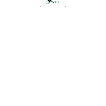
R$
0,00
Home
Sobre
Yabae
Evelize
Fórmula
Youlive
Todos
Promoções
Outlet
Favoritos