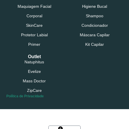
Maquiagem Facial
Higiene Bucal
Corporal
Shampoo
SkinCare
Condicionador
Protetor Labial
Máscara Capilar
Primer
Kit Capilar
Outlet
Natuphitus
Evelize
Mass Doctor
ZipCare
Política de Privacidade
Possui conta?
Login
ou
Cadastre-se
0