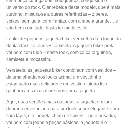
ser a peça curinga dos motoqueiros, conquistou o
universo do rock. O ar rebelde deste modelo, que é mais
curtinho, mistura-se a outras referências – zíperes,
spikes, sem gola, com franjas, com a lapela grande… e
vão bem com tudo, basta ter muito estilo.
Looks despojados: jaqueta biker vermelha dá o toque da
dupla clássica jeans + camiseta. A jaqueta biker preta
vai bem com tudo – neste look, com calça larguinha,
camiseta e mocassim.
Versáteis, as jaquetas biker combinam com vestidos –
dá uma olhada nos looks acima: um vestidinho
estampado mais delicado e um vestido inteiro liso
ganham ares mais modernos com a jaqueta.
Aqui, duas versões mais ousadas: a jaqueta em tom
dourado envelhecido para um look super elegante, com
saia lápis; e a jaqueta cheia de spikes – pura ousadia,
vai bem com jeans e peças básicas: a jaqueta é o