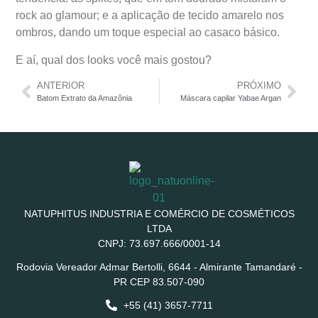
rock ao glamour; e a aplicação de tecido amarelo nos
ombros, dando um toque especial ao casaco básico.
E aí, qual dos looks você mais gostou?
ANTERIOR
PRÓXIMO
Batom Extrato da Amazônia
Máscara capilar Yabae Argan
NATUPHITUS INDUSTRIA E COMÉRCIO DE COSMÉTICOS
LTDA
CNPJ: 73.697.666/0001-14
Rodovia Vereador Admar Bertolli, 6644 - Almirante Tamandaré -
PR CEP 83.507-090
+55 (41) 3657-7711