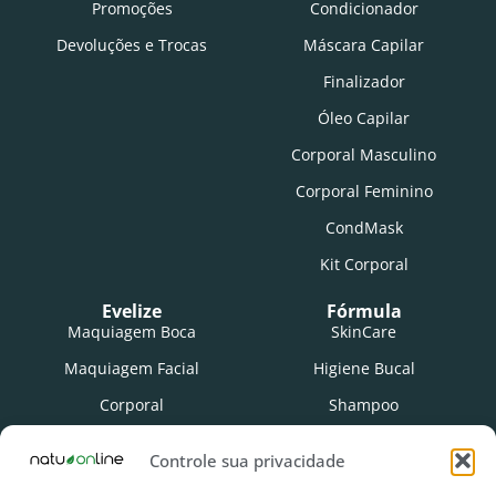
Promoções
Condicionador
Devoluções e Trocas
Máscara Capilar
Finalizador
Óleo Capilar
Corporal Masculino
Corporal Feminino
CondMask
Kit Corporal
Evelize
Fórmula
Maquiagem Boca
SkinCare
Maquiagem Facial
Higiene Bucal
Corporal
Shampoo
SkinCare
Condicionador
Controle sua privacidade
Protetor Labial
Máscara Capilar