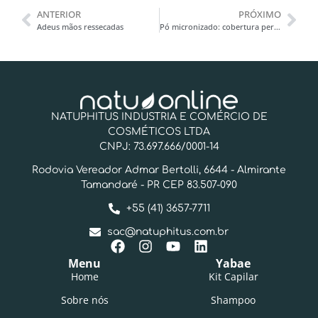
ANTERIOR
PRÓXIMO
Adeus mãos ressecadas
Pó micronizado: cobertura perfeita e delicada
NATUPHITUS INDUSTRIA E COMÉRCIO DE
COSMÉTICOS LTDA
CNPJ: 73.697.666/0001-14
Rodovia Vereador Admar Bertolli, 6644 - Almirante
Tamandaré - PR CEP 83.507-090
+55 (41) 3657-7711
sac@natuphitus.com.br
Menu
Yabae
Home
Kit Capilar
Sobre nós
Shampoo