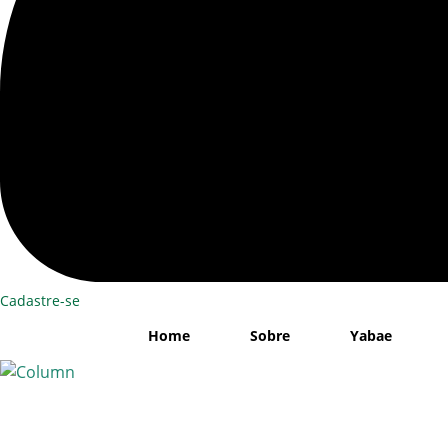
Cadastre-se
Home
Sobre
Yabae