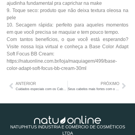
ajudinha fundamental pra caprichar na make
9. Toque seco: produto que não deixa textura oleosa na
pele
10. Secagem rápida: perfeito para aqueles momentos
em que você precisa se maquiar e tem pouco tempo.
Com tantos benefícios, o que você está esperando?
Visite nossa loja virtual e conheça a Base Color Adapt
Soft Focus BB Cream:
https://natuonline.com.br/loja/maquiagem/499/base-
color-adapt-soft-focus-bb-cream-30ml
ANTERIOR
PRÓXIMO
Cuidados especiais com os Cabelos Loiros
Seus cabelos mais fortes com o poder do super fruto
NATUPHITUS INDUSTRIA E COMÉRCIO DE COSMÉTICOS
LTDA