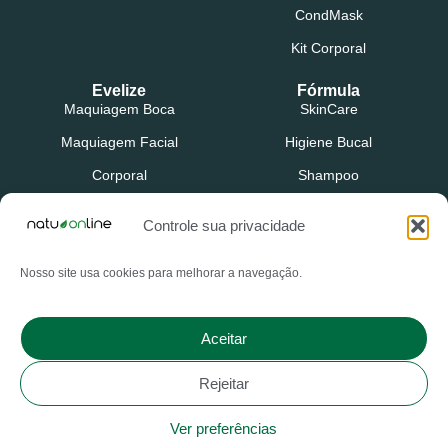
CondMask
Kit Corporal
Evelize
Fórmula
Maquiagem Boca
SkinCare
Maquiagem Facial
Higiene Bucal
Corporal
Shampoo
SkinCare
Condicionador
Controle sua privacidade
Protetor Labial
Máscara Capilar
Nosso site usa cookies para melhorar a navegação.
Primer
Kit Capilar
Outlet
Natuphitus
Aceitar
Evelize
Rejeitar
Mass Doctor
Ver preferências
ZipCare