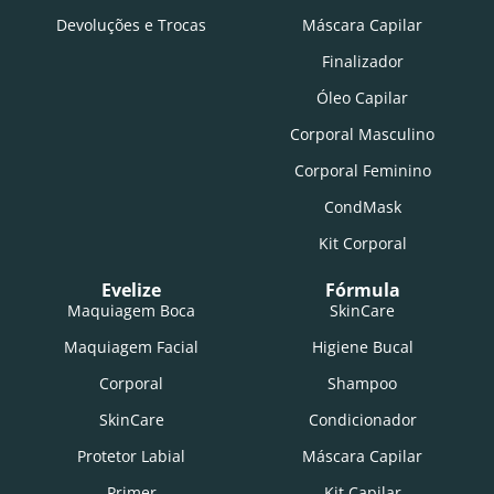
Devoluções e Trocas
Máscara Capilar
Finalizador
Óleo Capilar
Corporal Masculino
Corporal Feminino
CondMask
Kit Corporal
Evelize
Fórmula
Maquiagem Boca
SkinCare
Maquiagem Facial
Higiene Bucal
Corporal
Shampoo
SkinCare
Condicionador
Protetor Labial
Máscara Capilar
Primer
Kit Capilar