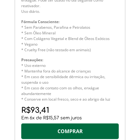
enxágue. Pode ser usado no dia seguinte como
*
reativador.
*
Uso diário.
*
Fórmula Consciente:
*
* Sem Parabenos, Parafina e Petrolatos
P
* Sem Óleo Mineral
*
* Com Colágeno Vegetal e Blend de Óleos Exóticos
*
* Vegano
* Cruelty Free (não testado em animais)
*
Precauções:
* Uso externo
*
* Mantenha fora do alcance de crianças
*
* Em caso de sensibilidade dérmica ou irritação,
*
suspenda o uso
* Em caso de contato com os olhos, enxágue
abundantemente
* Conserve em local fresco, seco e ao abrigo da luz
R$
93,41
Em
6
x de
R$
15,57
sem juros
COMPRAR