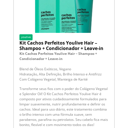
youlive
Kit Cachos Perfeitos Youlive Hair –
Shampoo + Condicionador + Leave-in
Kit Cachos Perfeitos Youlive Hair – Shampoo +
K
Condicionador + Leave-in
Blend de Óleos Exóticos, Vegano
B
Hidratação, Alta Definição, Brilho Intenso e Antifrizz
E
Com Colágeno Vegetal, Manteiga de Karité
C
Transforme seus fios com o poder do Colágeno Vegetal
T
e Splendor Oil! O Kit Cachos Perfeitos Youlive Hair é
a
composto por ativos cuidadosamente formulados para
u
limpar suavemente, nutrir profundamente e definir os
c
cachos. Ideal para uso diário, este tratamento combina
a
o brilho intenso com uma fórmula suave, sem
p
parabenos, parafina ou petrolatos. Seu cabelo fica mais
t
bonito, flexível e com movimento todos os dias!
p