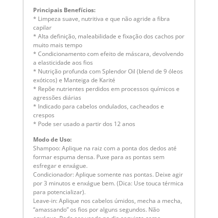
b
Principais Benefícios:
* Limpeza suave, nutritiva e que não agride a fibra
P
capilar
*
* Alta definição, maleabilidade e fixação dos cachos por
*
muito mais tempo
p
* Condicionamento com efeito de máscara, devolvendo
*
a elasticidade aos fios
* Nutrição profunda com Splendor Oil (blend de 9 óleos
*
exóticos) e Manteiga de Karité
*
* Repõe nutrientes perdidos em processos químicos e
s
agressões diárias
*
* Indicado para cabelos ondulados, cacheados e
crespos
S
* Pode ser usado a partir dos 12 anos
c
Modo de Uso:
M
Shampoo: Aplique na raiz com a ponta dos dedos até
p
formar espuma densa. Puxe para as pontas sem
esfregar e enxágue.
C
Condicionador: Aplique somente nas pontas. Deixe agir
c
por 3 minutos e enxágue bem. (Dica: Use touca térmica
para potencializar).
U
Leave-in: Aplique nos cabelos úmidos, mecha a mecha,
“amassando” os fios por alguns segundos. Não
*