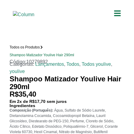
Todos os Produtos
Shampoo Matizador Youlive Hair 290ml
Código:10279892
Categorias:
Lançamentos
,
Todos
,
Todos youlive
,
youlive
Shampoo Matizador Youlive Hair
290ml
R$
35,40
Em
2
x de
R$
17,70
sem juros
Ingredientes
Composição (Português):
Água, Sulfato de Sódio Laurete,
Dietanolamina Cocamida, Cocoamidopropil Betaína, Lauril
Glicosídeo, Diestearato de PEG-150, Perfume, Cloreto de Sódio,
Ácido Cítrico, Edetato Dissódico, Poliquatérnio-7, Glicerol, Corante
Violeta 60730, Hexil Cinamal, Nitrato de Magnésio, Butilfenil