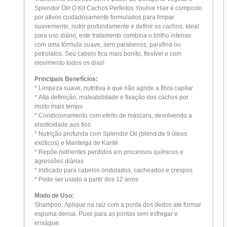
Splendor Oil! O Kit Cachos Perfeitos Youlive Hair é composto
por ativos cuidadosamente formulados para limpar
suavemente, nutrir profundamente e definir os cachos. Ideal
para uso diário, este tratamento combina o brilho intenso
com uma fórmula suave, sem parabenos, parafina ou
petrolatos. Seu cabelo fica mais bonito, flexível e com
movimento todos os dias!
Principais Benefícios:
* Limpeza suave, nutritiva e que não agride a fibra capilar
* Alta definição, maleabilidade e fixação dos cachos por
muito mais tempo
* Condicionamento com efeito de máscara, devolvendo a
elasticidade aos fios
* Nutrição profunda com Splendor Oil (blend de 9 óleos
exóticos) e Manteiga de Karité
* Repõe nutrientes perdidos em processos químicos e
agressões diárias
* Indicado para cabelos ondulados, cacheados e crespos
* Pode ser usado a partir dos 12 anos
Modo de Uso:
Shampoo: Aplique na raiz com a ponta dos dedos até formar
espuma densa. Puxe para as pontas sem esfregar e
enxágue.