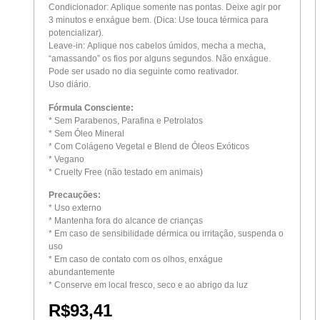
Condicionador: Aplique somente nas pontas. Deixe agir por
3 minutos e enxágue bem. (Dica: Use touca térmica para
potencializar).
Leave-in: Aplique nos cabelos úmidos, mecha a mecha,
“amassando” os fios por alguns segundos. Não enxágue.
Pode ser usado no dia seguinte como reativador.
Uso diário.
Fórmula Consciente:
* Sem Parabenos, Parafina e Petrolatos
* Sem Óleo Mineral
* Com Colágeno Vegetal e Blend de Óleos Exóticos
* Vegano
* Cruelty Free (não testado em animais)
Precauções:
* Uso externo
* Mantenha fora do alcance de crianças
* Em caso de sensibilidade dérmica ou irritação, suspenda o
uso
* Em caso de contato com os olhos, enxágue
abundantemente
* Conserve em local fresco, seco e ao abrigo da luz
R$
93,41