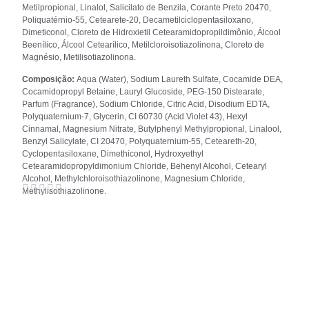
Metilpropional, Linalol, Salicilato de Benzila, Corante Preto 20470,
Poliquatérnio-55, Cetearete-20, Decametilciclopentasiloxano,
Dimeticonol, Cloreto de Hidroxietil Cetearamidopropildimônio, Álcool
Beenílico, Álcool Cetearílico, Metilcloroisotiazolinona, Cloreto de
Magnésio, Metilisotiazolinona.
Composição:
Aqua (Water), Sodium Laureth Sulfate, Cocamide DEA,
Cocamidopropyl Betaine, Lauryl Glucoside, PEG-150 Distearate,
Parfum (Fragrance), Sodium Chloride, Citric Acid, Disodium EDTA,
Polyquaternium-7, Glycerin, CI 60730 (Acid Violet 43), Hexyl
Cinnamal, Magnesium Nitrate, Butylphenyl Methylpropional, Linalool,
Benzyl Salicylate, CI 20470, Polyquaternium-55, Ceteareth-20,
Cyclopentasiloxane, Dimethiconol, Hydroxyethyl
Cetearamidopropyldimonium Chloride, Behenyl Alcohol, Cetearyl
Alcohol, Methylchloroisothiazolinone, Magnesium Chloride,
Methylisothiazolinone.