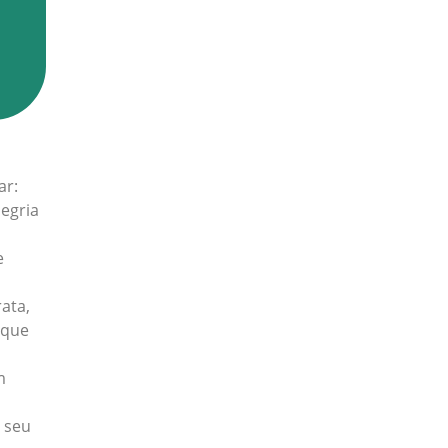
ar:
egria
e
ata,
 que
m
o seu