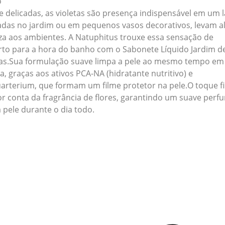
o
e delicadas, as violetas são presença indispensável em um l
vadas no jardim ou em pequenos vasos decorativos, levam al
eza aos ambientes. A Natuphitus trouxe essa sensação de
rto para a hora do banho com o Sabonete Líquido Jardim d
tas.Sua formulação suave limpa a pele ao mesmo tempo em
a, graças aos ativos PCA-NA (hidratante nutritivo) e
uarterium, que formam um filme protetor na pele.O toque fi
por conta da fragrância de flores, garantindo um suave perf
 pele durante o dia todo.