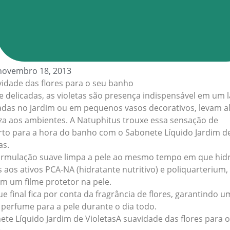
novembro 18, 2013
vidade das flores para o seu banho
e delicadas, as violetas são presença indispensável em um l
vadas no jardim ou em pequenos vasos decorativos, levam al
eza aos ambientes. A Natuphitus trouxe essa sensação de
rto para a hora do banho com o Sabonete Líquido Jardim d
as.
ormulação suave limpa a pele ao mesmo tempo em que hidr
 aos ativos PCA-NA (hidratante nutritivo) e poliquarterium,
m um filme protetor na pele.
e final fica por conta da fragrância de flores, garantindo u
 perfume para a pele durante o dia todo.
ete Líquido Jardim de VioletasA suavidade das flores para 