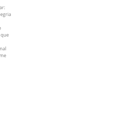
ar:
egria
e
 que
nal
ume