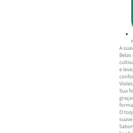
A sua
Belas 
culti
e lev
confo
Violet
Sua f
graças
forma
O toqu
suave
Sabon