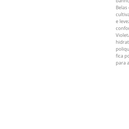
banh
Belas 
culti
e lev
confo
Viole
hidrat
poliq
fica 
para a