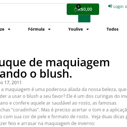
Login
0
R$
0,00
ize
Fórmula
Youlive
Todos
uque de maquiagem
ando o blush.
o 17, 2011
e a maquiagem é uma poderosa aliada da nossa beleza, que 
der a usar o blush a seu favor? Ele é um dos curingas do in
 ano e confere aquele ar saudável ao rosto, as famosas
chas “coradinhas”. Mas é preciso acertar o tom e a aplicaçã
o com sua cor de pele e formato de rosto. Veja duas dicas 
azer feio e arrasar na maquiagem de inverno: