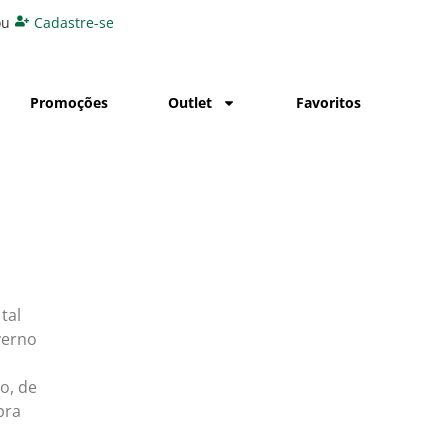
ou
Cadastre-se
Promoções
Outlet
Favoritos
tal
verno
o, de
pra