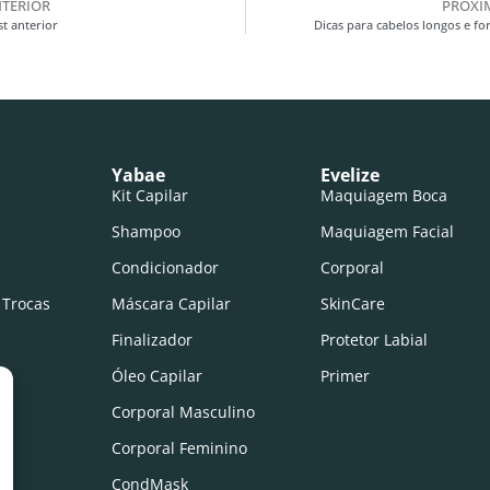
TERIOR
PRÓXI
t anterior
Dicas para cabelos longos e fo
Yabae
Evelize
Kit Capilar
Maquiagem Boca
Shampoo
Maquiagem Facial
Condicionador
Corporal
 Trocas
Máscara Capilar
SkinCare
Finalizador
Protetor Labial
Óleo Capilar
Primer
Corporal Masculino
Corporal Feminino
CondMask