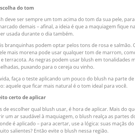
escolha do tom
sh deve ser sempre um tom acima do tom da sua pele, para
marcado demais – afinal, a ideia é que a maquiagem fique na
ser usada durante o dia também.
is branquinhas podem optar pelos tons de rosa e salmão.
ele mais morena pode usar qualquer tom de marrom, com
 e terracota. As negras podem usar blush em tonalidades 
elhadas, puxando para o cereja ou vinho.
vida, faça o teste aplicando um pouco do blush na parte de
: aquele que ficar mais natural é o tom ideal para você.
eito certo de aplicar
 de escolher qual blush usar, é hora de aplicar. Mais do qu
rir um ar saudável à maquiagem, o blush realça as partes d
onde é aplicado – para acertar, use a lógica: suas maçãs do
ito salientes? Então evite o blush nessa região.