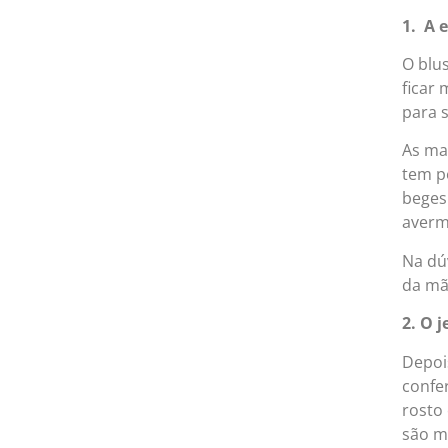
1. A 
O blu
ficar 
para 
As ma
tem p
beges
averm
Na dú
da mão
2. O j
Depois
confe
rosto 
são mu