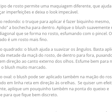
tipo de rosto permite uma maquiagem diferente, que ajuda
çar imperfeições e deixa o look impecável.
to redondo: o truque para aplicar é fazer biquinho mesmo,
ndo” a bochecha para dentro. Aplique o blush suavemente 
 diagonal que se forma no rosto, esfumando com o pincel. O
ado é um rosto mais fino.
o quadrado: o blush ajuda a suavizar os ângulos. Basta apli
r da metade da maçã do rosto, de dentro para fora, puxand
 em direção ao canto externo dos olhos. Esfume bem para 
r o blush muito marcado.
to oval: o blush pode ser aplicado também na mação do ros
ndo em linha reta em direção às orelhas. Se quiser um efei
ente, aplique um pouquinho também na ponta do queixo e
e para que fique bem discreto.