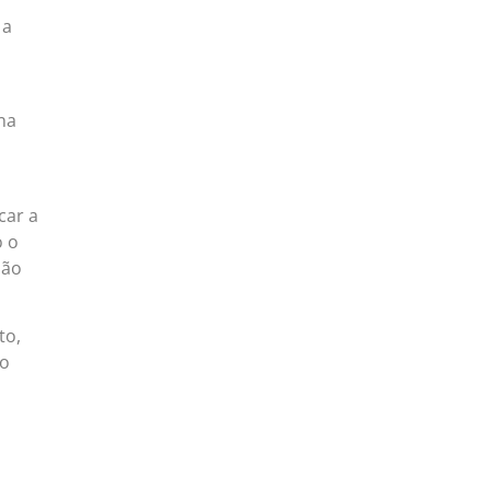
 a
na
car a
o o
não
to,
to