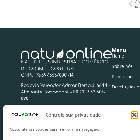
AN
Pos
Menu
Home
NATUPHITUS INDUSTRIA E COMÉRCIO
Sobre nós
DE COSMÉTICOS LTDA
CNPJ: 73.697.666/0001-14
Promoções
Rodovia Vereador Admar Bertolli, 6644 -
Devoluções e
Almirante Tamandaré - PR CEP 83.507-
090
+55 (41) 3657-7711
Controle sua privacidade
sac@natuphitus.com.br
Nosso site usa cookies para melhorar a navegação.