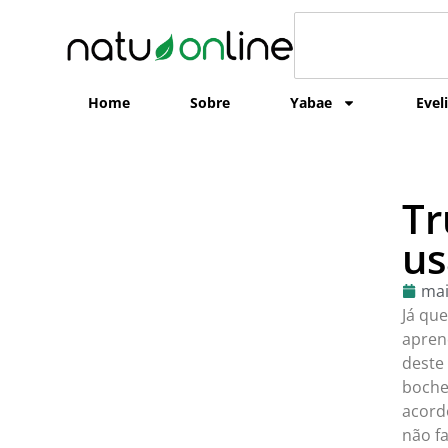
Home
Sobre
Yabae
Evel
Tr
us
mai
Já qu
apren
deste
boche
acord
não f