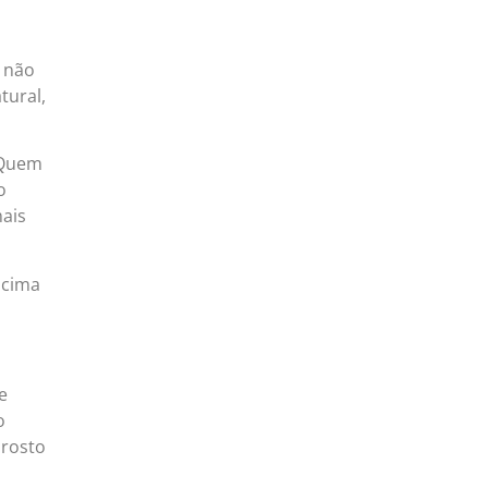
 não
tural,
 Quem
o
mais
 cima
e
o
 rosto