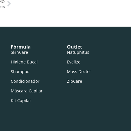
MO
rtes
Fórmula
Outlet
SkinCare
Natuphitus
Higiene Bucal
Evelize
Shampoo
Mass Doctor
Condicionador
ZipCare
Máscara Capilar
Kit Capilar