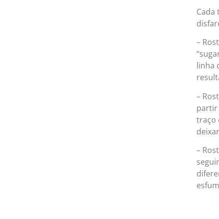
Cada 
disfar
– Ros
“suga
linha
result
– Rost
parti
traço
deixa
– Ros
segui
difer
esfum