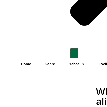
Home
Sobre
Yabae
Evel
Wh
al