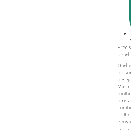
Preci
de whe
O whe
do so
desej
Mas n
mulhe
diret
combi
brilho
Pensa
capila