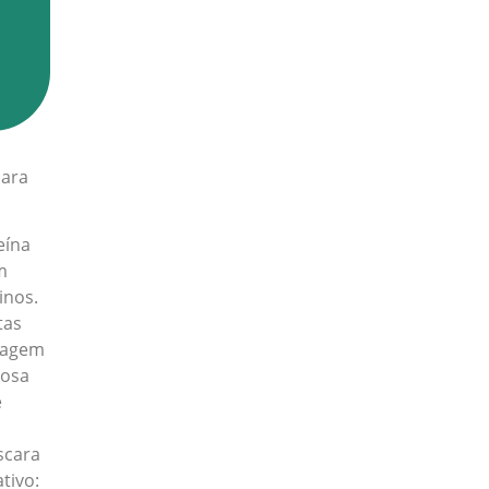
cara
eína
m
inos.
tas
e agem
rosa
e
scara
tivo: