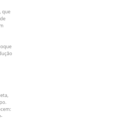
, que
 de
am
hoque
odução
eta,
po.
recem:
y-