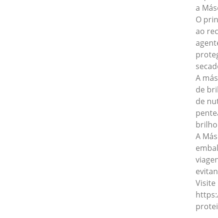
a Másc
O prin
ao re
agent
prote
secad
A más
de bri
de nu
pente
brilho
A Más
embal
viage
evita
Visite
https
prote