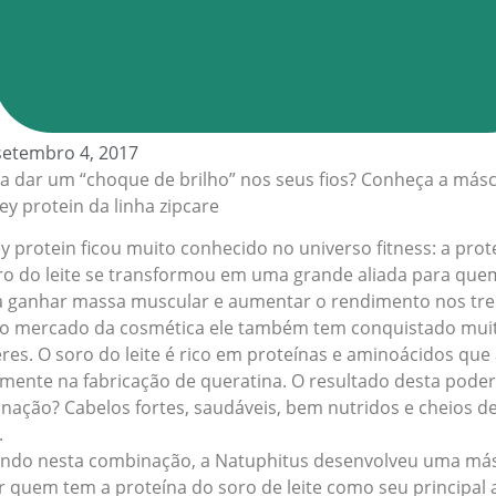
setembro 4, 2017
sa dar um “choque de brilho” nos seus fios? Conheça a más
y protein da linha zipcare
y protein ficou muito conhecido no universo fitness: a prot
ro do leite se transformou em uma grande aliada para que
a ganhar massa muscular e aumentar o rendimento nos tre
o mercado da cosmética ele também tem conquistado mui
res. O soro do leite é rico em proteínas e aminoácidos qu
amente na fabricação de queratina. O resultado desta pode
nação? Cabelos fortes, saudáveis, bem nutridos e cheios d
.
ndo nesta combinação, a Natuphitus desenvolveu uma má
r quem tem a proteína do soro de leite como seu principal a