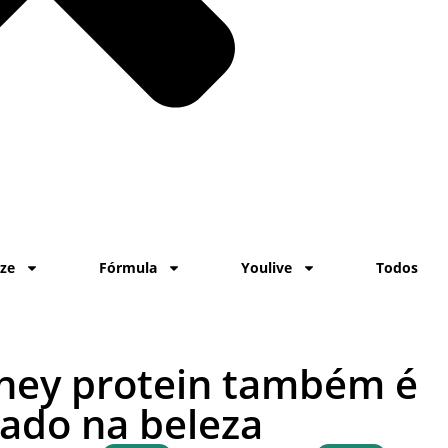
ize
Fórmula
Youlive
Todos
ey protein também é
iado na beleza