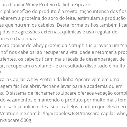
ara Capilar Whey Protein da linha Zipcare.
cipal benefício do produto é a revitalização intensa dos fios
ceberem a proteína do soro do leite, estimulam a produção
es que nutrem os cabelos. Desta forma os fios também fic
gidos de agressões externas, químicas e uso regular de
ores e chapinhas.
cara capilar de whey protein da Natuphitus provoca um “c
lho” nos cabelos: ao recuperar a vitalidade e retomar a pr
trientes, os cabelos ficam mais fáceis de desembaraçar, de
ar, recuperam o volume – e o resultado disso tudo é muito
!
cara Capilar Whey Protein da linha Zipcare vem em uma
agem fácil de abrir, fechar e levar para a academia ou em
ns. O sistema de fechamento zipcare oferece vedação compl
ndo vazamentos e mantendo o produto por muito mais tem
 nossa loja online e dê a seus cabelos o brilho que eles me
://natuonline.com.br/loja/cabelos/684/mascara-capilar-whe
in-zipcare-500g