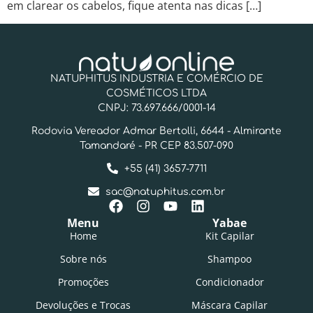
em clarear os cabelos, fique atenta nas dicas […]
NATUPHITUS INDUSTRIA E COMÉRCIO DE
COSMÉTICOS LTDA
CNPJ: 73.697.666/0001-14
Rodovia Vereador Admar Bertolli, 6644 - Almirante
Tamandaré - PR CEP 83.507-090
+55 (41) 3657-7711
sac@natuphitus.com.br
Menu
Yabae
Home
Kit Capilar
Sobre nós
Shampoo
Promoções
Condicionador
Devoluções e Trocas
Máscara Capilar