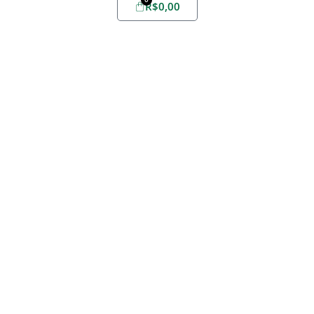
R$
0,00
Home
Sobre
Yabae
Evelize
Fórmula
Youlive
Todos
Promoções
Outlet
Favoritos