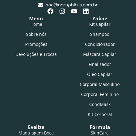
sac@natuphitus.com.br
Menu
Yabae
Home
Kit Capilar
Sobre nós
Shampoo
Promoções
Condicionador
Devoluções e Trocas
Máscara Capilar
Finalizador
Óleo Capilar
Corporal Masculino
Corporal Feminino
CondMask
Kit Corporal
Evelize
Fórmula
Maquiagem Boca
SkinCare