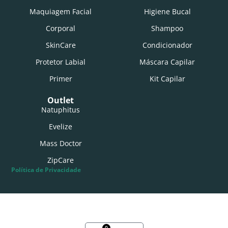
Maquiagem Facial
Higiene Bucal
Corporal
Shampoo
SkinCare
Condicionador
Protetor Labial
Máscara Capilar
Primer
Kit Capilar
Outlet
Natuphitus
Evelize
Mass Doctor
ZipCare
Política de Privacidade
Possui conta?
Login
ou
Cadastre-se
0