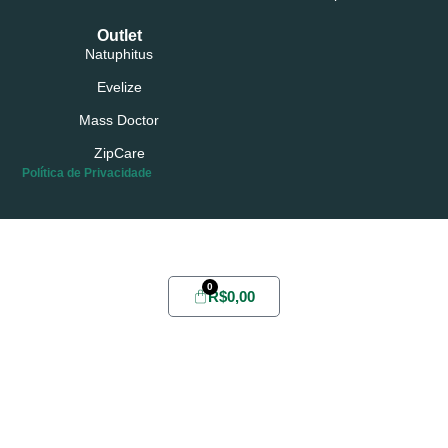
Outlet
Natuphitus
Evelize
Mass Doctor
ZipCare
Política de Privacidade
Possui conta?
Login
ou
Cadastre-se
0
R$
0,00
Home
Sobre
Yabae