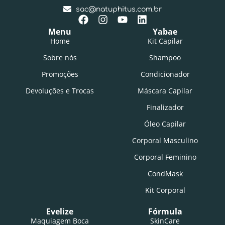
sac@natuphitus.com.br
Menu
Yabae
Home
Kit Capilar
Sobre nós
Shampoo
Promoções
Condicionador
Devoluções e Trocas
Máscara Capilar
Finalizador
Óleo Capilar
Corporal Masculino
Corporal Feminino
CondMask
Kit Corporal
Evelize
Fórmula
Maquiagem Boca
SkinCare