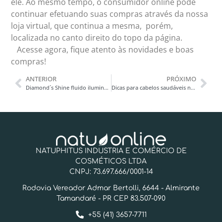
ele. Ao mesmo tempo, o consumidor online pode
continuar efetuando suas compras através da nossa
loja virtual, que continua a mesma, porém,
localizada no canto direito do topo da página.
Acesse agora, fique atento às novidades e boas
compras!
ANTERIOR
PRÓXIMO
Diamond´s Shine fluido iluminador corporal iogurte de morango
Dicas para cabelos saudáveis no verão
NATUPHITUS INDUSTRIA E COMÉRCIO DE
COSMÉTICOS LTDA
CNPJ: 73.697.666/0001-14
Rodovia Vereador Admar Bertolli, 6644 - Almirante
Tamandaré - PR CEP 83.507-090
+55 (41) 3657-7711