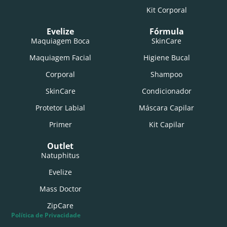
Kit Corporal
Evelize
Fórmula
Maquiagem Boca
SkinCare
Maquiagem Facial
Higiene Bucal
Corporal
Shampoo
SkinCare
Condicionador
Protetor Labial
Máscara Capilar
Primer
Kit Capilar
Outlet
Natuphitus
Evelize
Mass Doctor
ZipCare
Política de Privacidade