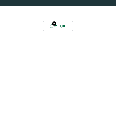
Possui conta?
Login
ou
Cadastre-se
0
R$
0,00
Home
Sobre
Yabae
Evelize
Fórmula
Youlive
Todos
Promoções