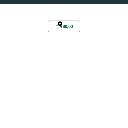
Possui conta?
Login
ou
Cadastre-se
0
R$
0,00
Home
Sobre
Yabae
Evelize
Fórmula
Youlive
Todos
Promoções