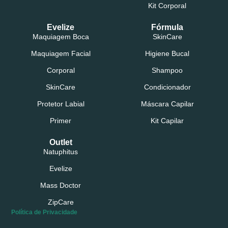
Kit Corporal
Evelize
Fórmula
Maquiagem Boca
SkinCare
Maquiagem Facial
Higiene Bucal
Corporal
Shampoo
SkinCare
Condicionador
Protetor Labial
Máscara Capilar
Primer
Kit Capilar
Outlet
Natuphitus
Evelize
Mass Doctor
ZipCare
Política de Privacidade