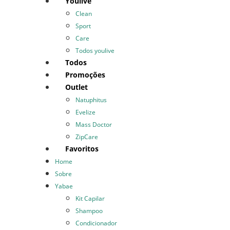
Youlive
Clean
Sport
Care
Todos youlive
Todos
Promoções
Outlet
Natuphitus
Evelize
Mass Doctor
ZipCare
Favoritos
Home
Sobre
Yabae
Kit Capilar
Shampoo
Condicionador