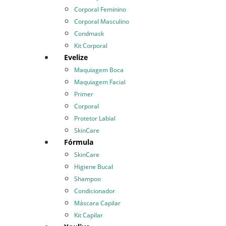
Corporal Feminino
Corporal Masculino
Condmask
Kit Corporal
Evelize
Maquiagem Boca
Maquiagem Facial
Primer
Corporal
Protetor Labial
SkinCare
Fórmula
SkinCare
Higiene Bucal
Shampoo
Condicionador
Máscara Capilar
Kit Capilar