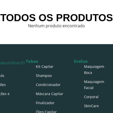
TODOS OS PRODUTOS
Nenhum produto encontrado
Yabae
Evelize
Kit Capilar
Maquiagem
Boca
nós
Shampoo
Maquiagem
ões
Condicionador
Facial
ções e
Máscara Capilar
Corporal
Finalizador
SkinCare
Óleo Capilar