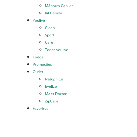
Máscara Capilar
Kit Capilar
Youlive
Clean
Sport
Care
Todos youlive
Todos
Promoções
Outlet
Natuphitus
Evelize
Mass Doctor
ZipCare
Favoritos