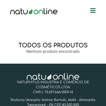
TODOS OS PRODUTOS
Nenhum produto encontrado
NATUPHITUS INDUSTRIA E COMÉRCIO DE
COSMÉTICOS LTDA
CNPJ: 73.697.666/0001-14
Rodovia Vereador Admar Bertolli, 6644 - Almirante
Tamandaré - PR CEP 83.507-090