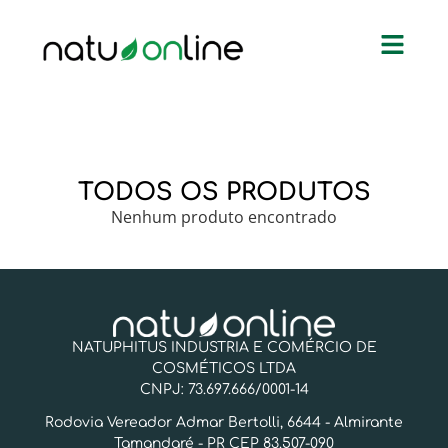
TODOS OS PRODUTOS
Nenhum produto encontrado
NATUPHITUS INDUSTRIA E COMÉRCIO DE
COSMÉTICOS LTDA
CNPJ: 73.697.666/0001-14
Rodovia Vereador Admar Bertolli, 6644 - Almirante
Tamandaré - PR CEP 83.507-090