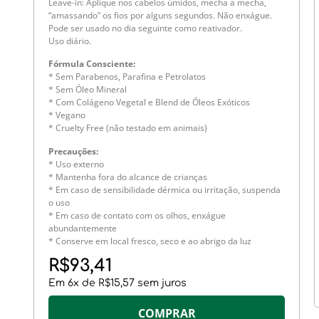
Leave-in: Aplique nos cabelos úmidos, mecha a mecha,
“amassando” os fios por alguns segundos. Não enxágue.
Pode ser usado no dia seguinte como reativador.
Uso diário.
Fórmula Consciente:
* Sem Parabenos, Parafina e Petrolatos
* Sem Óleo Mineral
* Com Colágeno Vegetal e Blend de Óleos Exóticos
* Vegano
* Cruelty Free (não testado em animais)
Precauções:
* Uso externo
* Mantenha fora do alcance de crianças
* Em caso de sensibilidade dérmica ou irritação, suspenda
o uso
* Em caso de contato com os olhos, enxágue
abundantemente
* Conserve em local fresco, seco e ao abrigo da luz
R$
93,41
Em
6
x de
R$
15,57
sem juros
COMPRAR