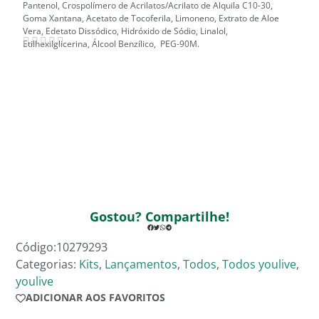
Pantenol, Crospolímero de Acrilatos/Acrilato de Alquila C10-30,
Goma Xantana, Acetato de Tocoferila, Limoneno, Extrato de Aloe
Vera, Edetato Dissódico, Hidróxido de Sódio, Linalol,
Etilhexilglicerina, Álcool Benzílico, PEG-90M.
Gostou? Compartilhe!
Código:10279293
Categorias:
Kits
,
Lançamentos
,
Todos
,
Todos youlive
,
youlive
ADICIONAR AOS FAVORITOS
ADICIONADO AOS FAVORITOS