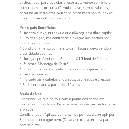
cachos. Ideal para uso diário, este tratamento combina o
brilho intenso com uma fórmula suave, sem parabenos,
parafina ou petrolatos. Seu cabelo fica mais bonito, flexível
e com movimento todos os dias!
Principais Benefícios:
* Limpeza suave, nutritiva e que não agride a fibra capilar
* Alta definição, maleabilidade e fixação dos cachos por
muito mais tempo
* Condicionamento com efeito de máscara, devolvendo a
elasticidade aos fios
* Nutrição profunda com Splendor Oil (blend de 9 óleos
exóticos) e Manteiga de Karité
* Repõe nutrientes perdidos em processos químicos e
agressões diárias
* Indicado para cabelos ondulados, cacheados e crespos
* Pode ser usado a partir dos 12 anos
Modo de Uso:
Shampoo: Aplique na raiz com a ponta dos dedos até
formar espuma densa. Puxe para as pontas sem esfregar e
enxágue.
Condicionador: Aplique somente nas pontas. Deixe agir por
3 minutos e enxágue bem. (Dica: Use touca térmica para
potencializar).