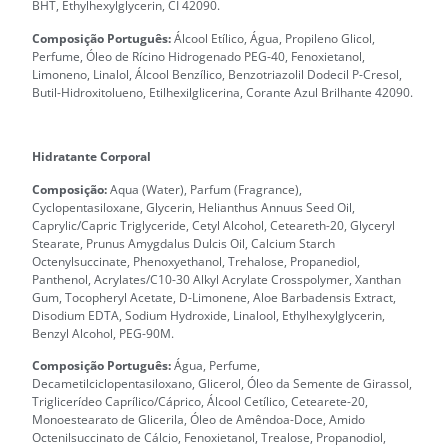
BHT, Ethylhexylglycerin, CI 42090.
Composição Português:
Álcool Etílico, Água, Propileno Glicol,
Perfume, Óleo de Rícino Hidrogenado PEG-40, Fenoxietanol,
Limoneno, Linalol, Álcool Benzílico, Benzotriazolil Dodecil P-Cresol,
Butil-Hidroxitolueno, Etilhexilglicerina, Corante Azul Brilhante 42090.
Hidratante Corporal
Composição:
Aqua (Water), Parfum (Fragrance),
Cyclopentasiloxane, Glycerin, Helianthus Annuus Seed Oil,
Caprylic/Capric Triglyceride, Cetyl Alcohol, Ceteareth-20, Glyceryl
Stearate, Prunus Amygdalus Dulcis Oil, Calcium Starch
Octenylsuccinate, Phenoxyethanol, Trehalose, Propanediol,
Panthenol, Acrylates/C10-30 Alkyl Acrylate Crosspolymer, Xanthan
Gum, Tocopheryl Acetate, D-Limonene, Aloe Barbadensis Extract,
Disodium EDTA, Sodium Hydroxide, Linalool, Ethylhexylglycerin,
Benzyl Alcohol, PEG-90M.
Composição Português:
Água, Perfume,
Decametilciclopentasiloxano, Glicerol, Óleo da Semente de Girassol,
Triglicerídeo Caprílico/Cáprico, Álcool Cetílico, Cetearete-20,
Monoestearato de Glicerila, Óleo de Amêndoa-Doce, Amido
Octenilsuccinato de Cálcio, Fenoxietanol, Trealose, Propanodiol,