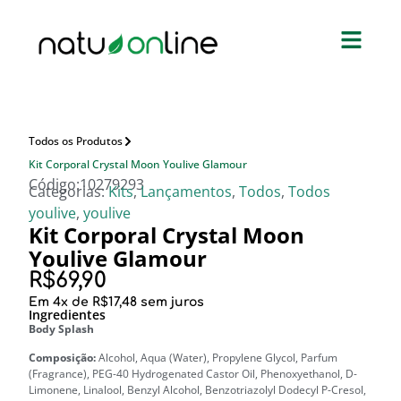
Todos os Produtos
Kit Corporal Crystal Moon Youlive Glamour
Código:10279293
Categorias:
Kits
,
Lançamentos
,
Todos
,
Todos
youlive
,
youlive
Kit Corporal Crystal Moon
Youlive Glamour
R$
69,90
Em
4
x de
R$
17,48
sem juros
Ingredientes
Body Splash
Composição:
Alcohol, Aqua (Water), Propylene Glycol, Parfum
(Fragrance), PEG-40 Hydrogenated Castor Oil, Phenoxyethanol, D-
Limonene, Linalool, Benzyl Alcohol, Benzotriazolyl Dodecyl P-Cresol,