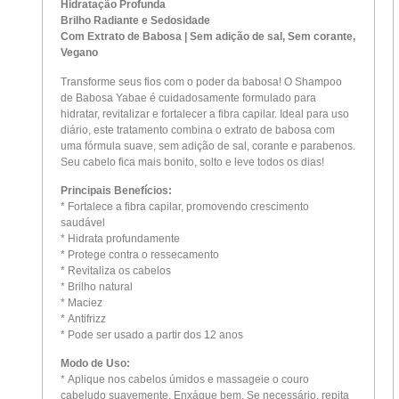
Hidratação Profunda
Brilho Radiante e Sedosidade
Com Extrato de Babosa | Sem adição de sal, Sem corante,
Vegano
Transforme seus fios com o poder da babosa! O Shampoo
de Babosa Yabae é cuidadosamente formulado para
hidratar, revitalizar e fortalecer a fibra capilar. Ideal para uso
diário, este tratamento combina o extrato de babosa com
uma fórmula suave, sem adição de sal, corante e parabenos.
Seu cabelo fica mais bonito, solto e leve todos os dias!
Principais Benefícios:
* Fortalece a fibra capilar, promovendo crescimento
saudável
* Hidrata profundamente
* Protege contra o ressecamento
* Revitaliza os cabelos
* Brilho natural
* Maciez
* Antifrizz
* Pode ser usado a partir dos 12 anos
Modo de Uso:
* Aplique nos cabelos úmidos e massageie o couro
cabeludo suavemente. Enxágue bem. Se necessário, repita