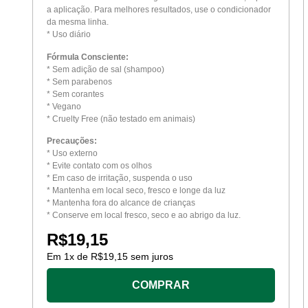
a aplicação. Para melhores resultados, use o condicionador
da mesma linha.
* Uso diário
Fórmula Consciente:
* Sem adição de sal (shampoo)
* Sem parabenos
* Sem corantes
* Vegano
* Cruelty Free (não testado em animais)
Precauções:
* Uso externo
* Evite contato com os olhos
* Em caso de irritação, suspenda o uso
* Mantenha em local seco, fresco e longe da luz
* Mantenha fora do alcance de crianças
* Conserve em local fresco, seco e ao abrigo da luz.
R$
19,15
Em
1
x de
R$
19,15
sem juros
COMPRAR