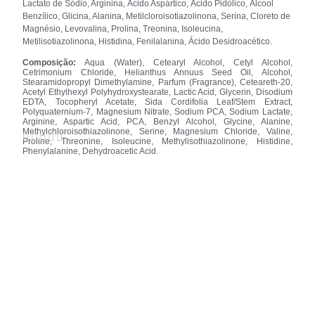
Lactato de Sódio, Arginina, Ácido Aspártico, Ácido Pidólico, Álcool
Benzílico, Glicina, Alanina, Metilcloroisotiazolinona, Serina, Cloreto de
Magnésio, Levovalina, Prolina, Treonina, Isoleucina,
Metilisotiazolinona, Histidina, Fenilalanina, Ácido Desidroacético.
Composição:
Aqua (Water), Cetearyl Alcohol, Cetyl Alcohol,
Cetrimonium Chloride, Helianthus Annuus Seed Oil, Alcohol,
Stearamidopropyl Dimethylamine, Parfum (Fragrance), Ceteareth-20,
Acetyl Ethylhexyl Polyhydroxystearate, Lactic Acid, Glycerin, Disodium
EDTA, Tocopheryl Acetate, Sida Cordifolia Leaf/Stem Extract,
Polyquaternium-7, Magnesium Nitrate, Sodium PCA, Sodium Lactate,
Arginine, Aspartic Acid, PCA, Benzyl Alcohol, Glycine, Alanine,
Methylchloroisothiazolinone, Serine, Magnesium Chloride, Valine,
Proline, Threonine, Isoleucine, Methylisothiazolinone, Histidine,
Phenylalanine, Dehydroacetic Acid.