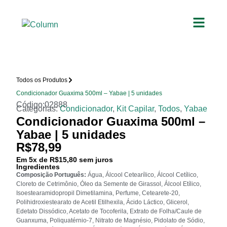
Todos os Produtos
Condicionador Guaxima 500ml – Yabae | 5 unidades
Código:02888
Categorias:
Condicionador
,
Kit Capilar
,
Todos
,
Yabae
Condicionador Guaxima 500ml –
Yabae | 5 unidades
R$
78,99
Em
5
x de
R$
15,80
sem juros
Ingredientes
Composição Português:
Água, Álcool Cetearílico, Álcool Cetílico,
Cloreto de Cetrimônio, Óleo da Semente de Girassol, Álcool Etílico,
Isoestearamidopropil Dimetilamina, Perfume, Cetearete-20,
Polihidroxiestearato de Acetil Etilhexila, Ácido Láctico, Glicerol,
Edetato Dissódico, Acetato de Tocoferila, Extrato de Folha/Caule de
Guanxuma, Poliquatérnio-7, Nitrato de Magnésio, Pidolato de Sódio,