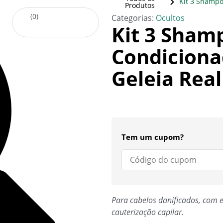
Kit 3 Shampo
Produtos
(
0
)
Categorias:
Ocultos
Kit 3 Sham
Condiciona
Geleia Rea
Tem um cupom?
Para cabelos danificados, com e
cauterização capilar.