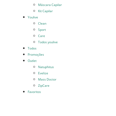
Máscara Capilar
Kit Capilar
Youlive
Clean
Sport
Care
Todos youlive
Todos
Promoções
Outlet
Natuphitus
Evelize
Mass Doctor
ZipCare
Favoritos