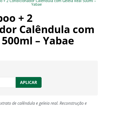
o + 2 Condicionador Calêndula com Geleia Real 500ml –
Yabae
poo + 2
dor Calêndula com
l 500ml – Yabae
APLICAR
xtrato de calêndula e geleia real. Reconstrução e