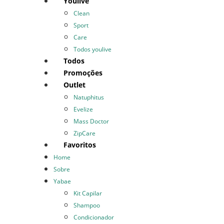
Youlive
Clean
Sport
Care
Todos youlive
Todos
Promoções
Outlet
Natuphitus
Evelize
Mass Doctor
ZipCare
Favoritos
Home
Sobre
Yabae
Kit Capilar
Shampoo
Condicionador