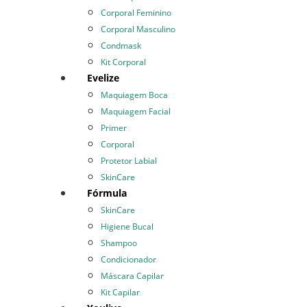
Corporal Feminino
Corporal Masculino
Condmask
Kit Corporal
Evelize
Maquiagem Boca
Maquiagem Facial
Primer
Corporal
Protetor Labial
SkinCare
Fórmula
SkinCare
Higiene Bucal
Shampoo
Condicionador
Máscara Capilar
Kit Capilar