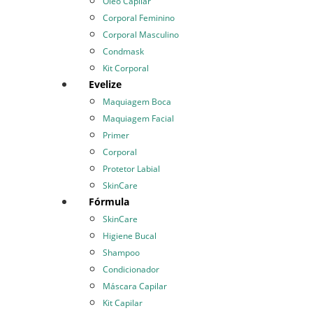
Óleo Capilar
Corporal Feminino
Corporal Masculino
Condmask
Kit Corporal
Evelize
Maquiagem Boca
Maquiagem Facial
Primer
Corporal
Protetor Labial
SkinCare
Fórmula
SkinCare
Higiene Bucal
Shampoo
Condicionador
Máscara Capilar
Kit Capilar