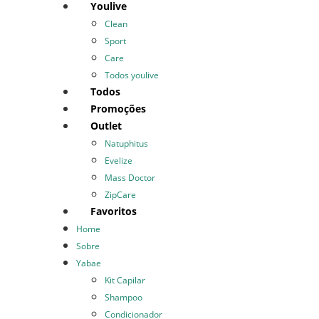
Youlive
Clean
Sport
Care
Todos youlive
Todos
Promoções
Outlet
Natuphitus
Evelize
Mass Doctor
ZipCare
Favoritos
Home
Sobre
Yabae
Kit Capilar
Shampoo
Condicionador