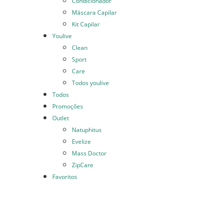
Condicionador
Máscara Capilar
Kit Capilar
Youlive
Clean
Sport
Care
Todos youlive
Todos
Promoções
Outlet
Natuphitus
Evelize
Mass Doctor
ZipCare
Favoritos