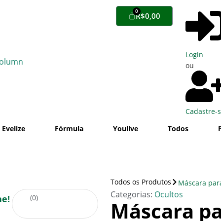
0
R$
0,00
Login
ou
Cadastre-
Evelize
Fórmula
Youlive
Todos
Todos os Produtos
Máscara para
Categorias:
Ocultos
e!
(
0
)
Máscara pa